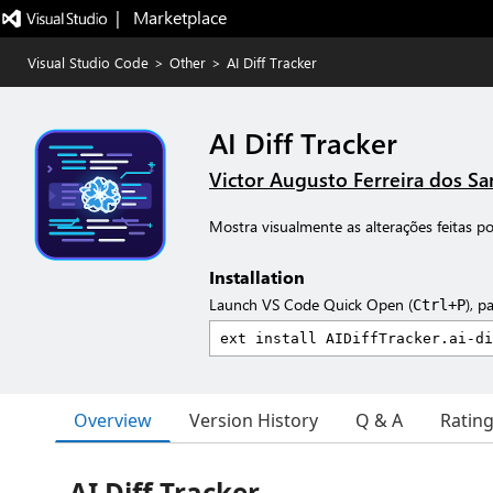
|   Marketplace
Visual Studio Code
>
Other
>
AI Diff Tracker
AI Diff Tracker
Victor Augusto Ferreira dos Sa
Mostra visualmente as alterações feitas p
Installation
Launch VS Code Quick Open (
), p
Ctrl+P
Overview
Version History
Q & A
Ratin
AI Diff Tracker