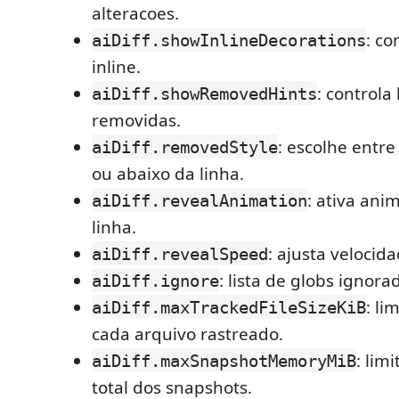
alteracoes.
: co
aiDiff.showInlineDecorations
inline.
: controla
aiDiff.showRemovedHints
removidas.
: escolhe entre
aiDiff.removedStyle
ou abaixo da linha.
: ativa ani
aiDiff.revealAnimation
linha.
: ajusta velocid
aiDiff.revealSpeed
: lista de globs ignora
aiDiff.ignore
: li
aiDiff.maxTrackedFileSizeKiB
cada arquivo rastreado.
: lim
aiDiff.maxSnapshotMemoryMiB
total dos snapshots.