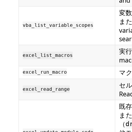
and 
変
また
vba_list_variable_scopes
vari
sear
実行可
excel_list_macros
macr
マクロ
excel_run_macro
セル
excel_read_range
Read
既
ま
（
d