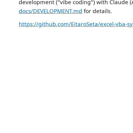
development ("vibe coding") with Claude (
docs/DEVELOPMENT.md
for details.
https://github.com/EitaroSeta/excel-vba-s