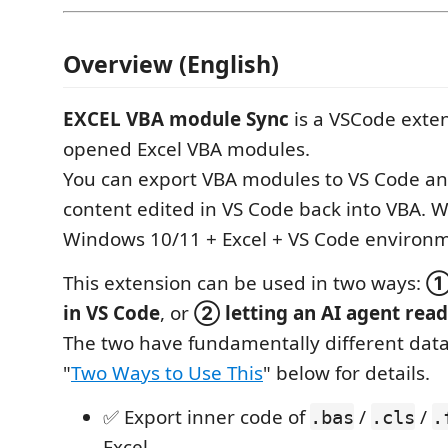
Overview (English)
EXCEL VBA module Sync
is a VSCode exten
opened Excel VBA modules.
You can export VBA modules to VS Code an
content edited in VS Code back into VBA. W
Windows 10/11 + Excel + VS Code environm
This extension can be used in two ways:
① 
in VS Code
, or
② letting an AI agent read
The two have fundamentally different dat
"
Two Ways to Use This
" below for details.
✅ Export inner code of
/
/
.bas
.cls
.
Excel