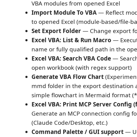
VBA modules from opened Excel
Import Module To VBA
— Reflect mod
to opened Excel (module-based/file-b
Set Export Folder
— Change export fol
Excel VBA: List & Run Macro
— Execut
name or fully qualified path in the o
Excel VBA: Search VBA Code
— Search
open workbook (with regex support)
Generate VBA Flow Chart
(Experiment
mmd folder in the export destination 
simple flowchart in Mermaid format 
Excel VBA: Print MCP Server Config (f
Generate an MCP connection config for
(Claude Code/Desktop, etc.)
Command Palette / GUI support
— U