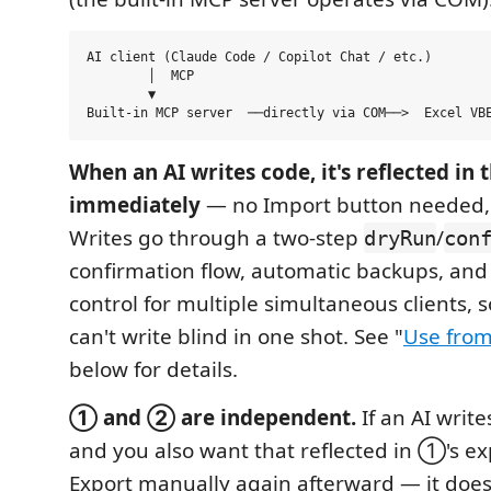
AI client (Claude Code / Copilot Chat / etc.)

        │  MCP

        ▼

When an AI writes code, it's reflected in 
immediately
— no Import button needed,
Writes go through a two-step
/
dryRun
con
confirmation flow, automatic backups, an
control for multiple simultaneous clients, 
can't write blind in one shot. See "
Use from
below for details.
① and ② are independent.
If an AI write
and you also want that reflected in ①'s exp
Export manually again afterward — it doe