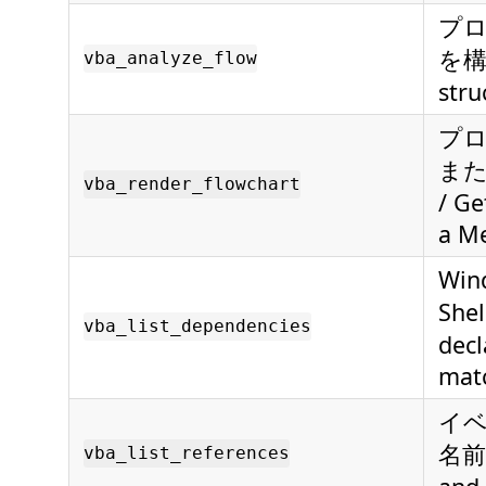
プ
を構造
vba_analyze_flow
stru
プ
また
vba_render_flowchart
/ Ge
a M
Win
She
vba_list_dependencies
decl
mat
イベ
名前
vba_list_references