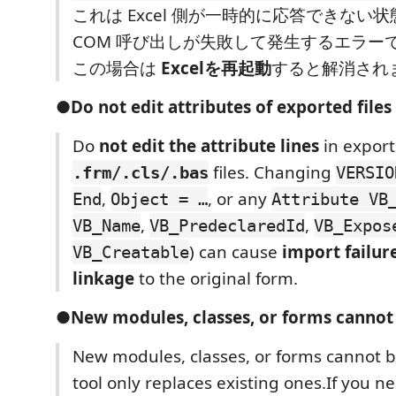
これは Excel 側が一時的に応答できない
COM 呼び出しが失敗して発生するエラー
この場合は
Excelを再起動
すると解消され
●Do
not
edit attributes of exported files
Do
not edit the attribute lines
in expor
files. Changing
.frm/.cls/.bas
VERSIO
,
, or any
End
Object = …
Attribute VB
,
,
VB_Name
VB_PredeclaredId
VB_Expos
) can cause
import failur
VB_Creatable
linkage
to the original form.
●New modules, classes, or forms cannot
New modules, classes, or forms cannot b
tool only replaces existing ones.If you n