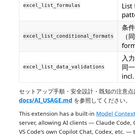
List
excel_list_formulas
patt
条
（同
excel_list_conditional_formats
form
入
同一パ
excel_list_data_validations
incl
セットアップ手順・安全設計・既知の注意点
docs/AI_USAGE.md
を参照してください。
This extension has a built-in
Model Context
server, allowing AI clients — Claude Code,
VS Code's own Copilot Chat, Codex, etc. — t