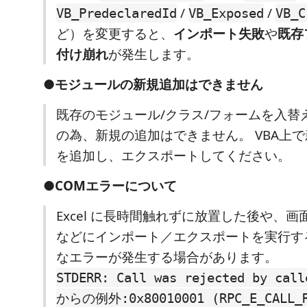
/
/
VB_PredeclaredId
VB_Exposed
VB_C
ど）を変更すると、
インポート失敗
や
既存
付け崩れ
が発生します。
●モジュールの新規追加はできません
既存のモジュール/クラス/フォームを入替
の為、新規の追加はできません。 VBA上
を追加し、エクスポートしてください。
●COMエラーについて
Excel に長時間触れずに放置した後や、
などにインポート／エクスポートを実行す
なエラーが発生する場合があります。
STDERR: Call was rejected by call
からの例外:0x80010001 (RPC_E_CALL_R