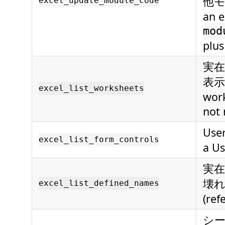
他モ
excel_update_module_code
an e
mod
plus
実在
表示状
excel_list_worksheets
work
not 
Us
excel_list_form_controls
a Us
実
壊れて
excel_list_defined_names
(ref
シー