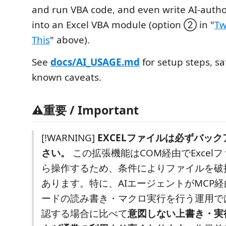
and run VBA code, and even write AI-autho
into an Excel VBA module (option ② in "
Tw
This
" above).
See
docs/AI_USAGE.md
for setup steps, sa
known caveats.
⚠重要 / Important
[!WARNING]
EXCELファイルは必ずバッ
さい。
この拡張機能はCOM経由でExcel
ら操作するため、条件によりファイルを破
あります。特に、AIエージェントがMCP
ードの読み書き・マクロ実行を行う運用で
認する場合に比べて
意図しない上書き・実