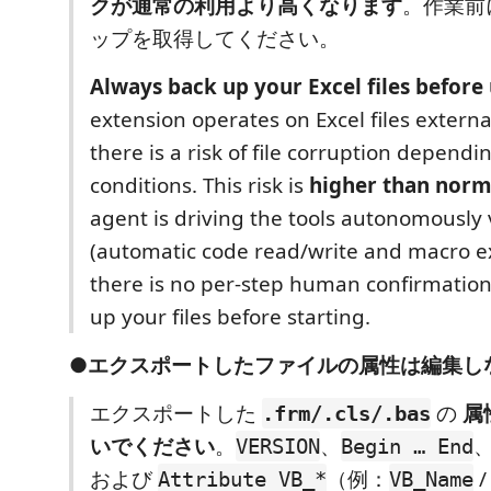
クが通常の利用より高くなります
。作業前
ップを取得してください。
Always back up your Excel files before 
extension operates on Excel files externa
there is a risk of file corruption dependi
conditions. This risk is
higher than norm
agent is driving the tools autonomously
(automatic code read/write and macro ex
there is no per-step human confirmation
up your files before starting.
●エクスポートしたファイルの属性は編集し
エクスポートした
の
属
.frm/.cls/.bas
いでください
。
、
VERSION
Begin … End
および
（例：
/
Attribute VB_*
VB_Name