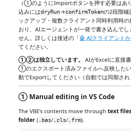
（①のようにImportボタンを押す必要はあ
込みには
→
の2段階確
dryRun
confirmToken
ックアップ・複数クライアント同時利用時の
おり、AIエージェントが一発で書き込んでし
せん。詳しくは後述の「
🤖 AIクライアント
てください。
①②は独立しています。
AIがExcelに直
①のエクスポート済みファイルへ反映したい
動でExportしてください（自動では同期さ
① Manual editing in VS Code
The VBE's contents move through
text file
folder
(
/
/
).
.bas
.cls
.frm