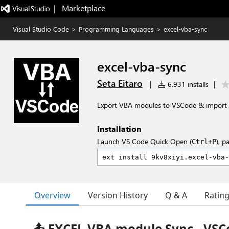
|   Marketplace
Visual Studio Code
>
Programming Languages
>
excel-vba-sync
excel-vba-sync
Seta Eitaro
|
6,931 installs
|
Export VBA modules to VSCode & import t
Installation
Launch VS Code Quick Open (
), p
Ctrl+P
Overview
Version History
Q & A
Ratin
📤 EXCEL VBA module Sync - VSC