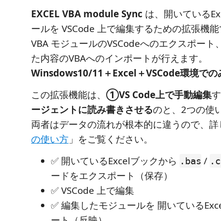
EXCEL VBA module Sync
は、開いているExce
ールを VSCode 上で編集するための拡張機
VBA モジュールのVSCodeへのエクスポート、
た内容のVBAへのインポートが行えます。
Winsdows10/11＋Excel＋VSCode環
この拡張機能は、
①VS Code上で手動編集
す
ージェントに読み書きさせる
のと、2つの使
両者はデータの流れが根本的に違うので、詳
の使い方
」をご覧ください。
✅ 開いているExcelブックから
/
.bas
.c
ードをエクスポート（保存）
✅ VSCode 上で編集
✅ 編集したモジュールを 開いているExc
ート（反映）