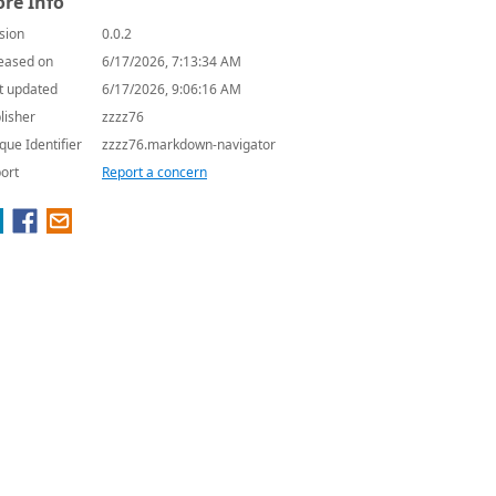
re Info
sion
0.0.2
eased on
6/17/2026, 7:13:34 AM
t updated
6/17/2026, 9:06:16 AM
lisher
zzzz76
que Identifier
zzzz76.markdown-navigator
ort
Report a concern