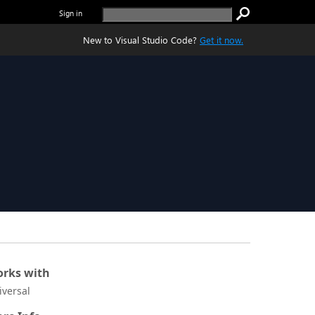
Sign in
New to Visual Studio Code?
Get it now.
rks with
iversal