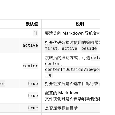
默认值
说明
要渲染的 Markdown 导航文档列表
[]
打开代码链接时使用的编辑器组，可选
active
、
、
first
active
beside
跳转后的滚动方式，可选
、
default
、
center
center
、
centerIfOutsideViewport
top
打开链接后是否选中目标行或行范围
get
true
配置的 Markdown
true
文件变化时是否自动刷新侧边栏
是否显示标题目录
true