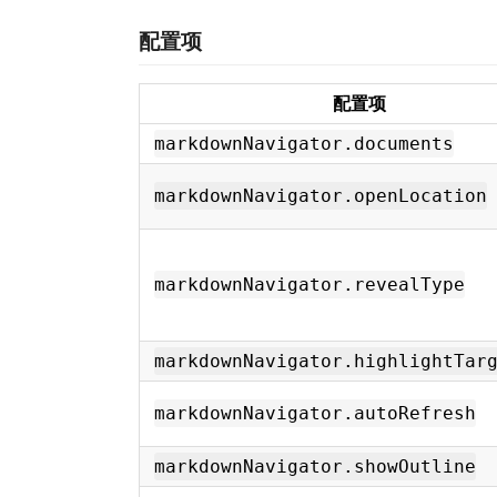
配置项
配置项
markdownNavigator.documents
markdownNavigator.openLocation
markdownNavigator.revealType
markdownNavigator.highlightTar
markdownNavigator.autoRefresh
markdownNavigator.showOutline