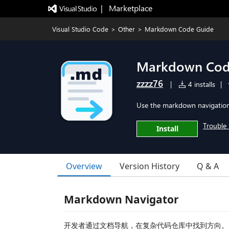
|   Marketplace
Visual Studio Code
>
Other
>
Markdown Code Guide
Markdown Cod
zzzz76
|
4 installs
|
Use the markdown navigation 
Trouble 
Install
Overview
Version History
Q & A
Markdown Navigator
开发者通过文档导航，在复杂代码仓库中找到方向。