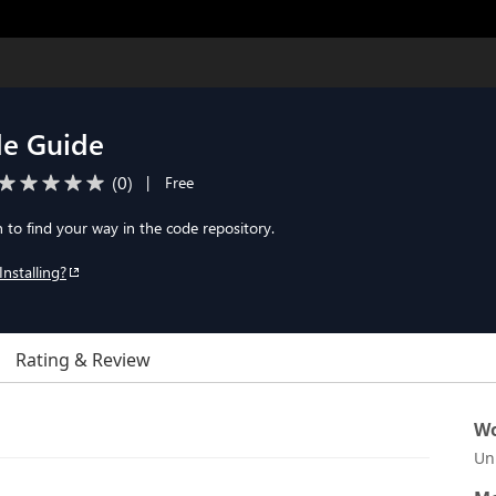
e Guide
(
0
)
|
Free
to find your way in the code repository.
Installing?
Rating & Review
Wo
Un