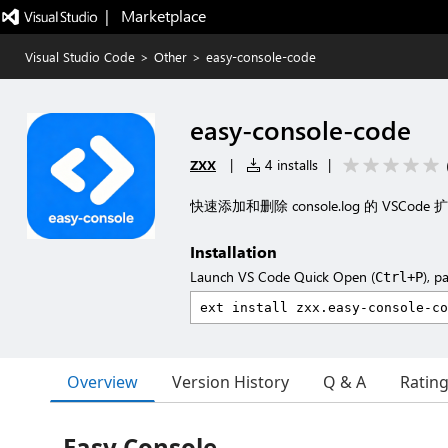
|   Marketplace
Visual Studio Code
>
Other
>
easy-console-code
easy-console-code
zxx
|
4 installs
|
快速添加和删除 console.log 的 VS
Installation
Launch VS Code Quick Open (
), p
Ctrl+P
Overview
Version History
Q & A
Ratin
Easy Console