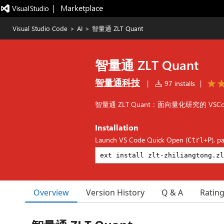
|   Marketplace
Visual Studio Code
>
AI
>
智量通 ZLT Quant
智量通 ZLT Quant
智量通科技
|
97 installs
|
智量通 ZLT Quant：面向量化研究的 VSC
Installation
Launch VS Code Quick Open (
), p
Ctrl+P
Overview
Version History
Q & A
Ratin