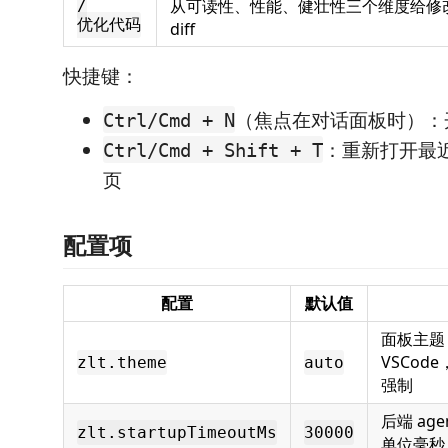
从可读性、性能、健壮性三个维度给修
/
优化代码
diff
快捷键：
（焦点在对话面板时）：
Ctrl/Cmd + N
：重新打开最
Ctrl/Cmd + Shift + T
页
配置项
配置
默认值
面板主题
VSCode
zlt.theme
auto
强制
后端 ag
zlt.startupTimeoutMs
30000
单位毫秒