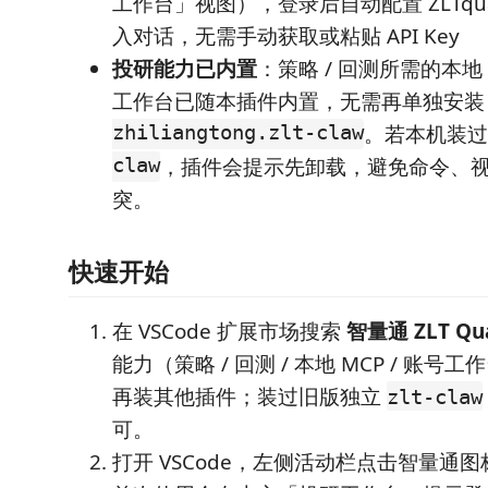
工作台」视图），登录后自动配置 ZLTqu
入对话，无需手动获取或粘贴 API Key
投研能力已内置
：策略 / 回测所需的本地
工作台已随本插件内置，无需再单独安
zhiliangtong.zlt-claw
。若本机装
claw
，插件会提示先卸载，避免命令、
突。
快速开始
在 VSCode 扩展市场搜索
智量通 ZLT Qu
能力（策略 / 回测 / 本地 MCP / 账
再装其他插件；装过旧版独立
zlt-claw
可。
打开 VSCode，左侧活动栏点击智量通