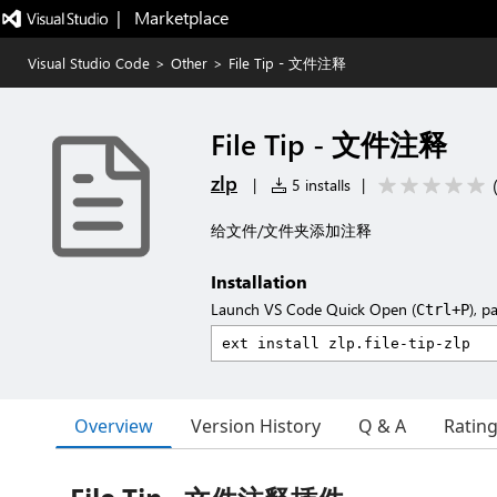
|   Marketplace
Visual Studio Code
>
Other
>
File Tip - 文件注释
File Tip - 文件注释
zlp
|
5 installs
|
给文件/文件夹添加注释
Installation
Launch VS Code Quick Open (
), p
Ctrl+P
Overview
Version History
Q & A
Ratin