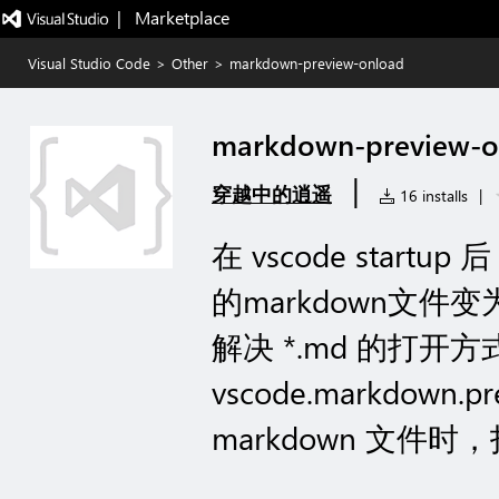
|   Marketplace
Visual Studio Code
>
Other
>
markdown-preview-onload
markdown-preview-o
|
穿越中的逍遥
16 installs
|
在 vscode star
的markdown文件变
解决 *.md 的打开
vscode.markdown.
markdown 文件