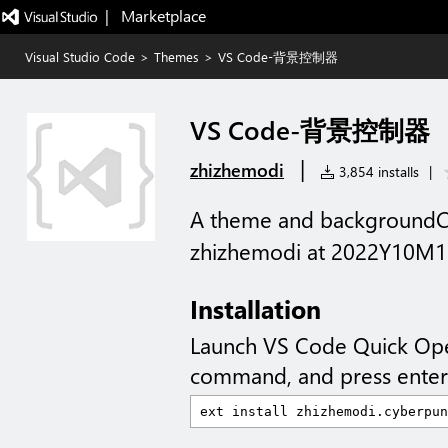
|   Marketplace
Visual Studio Code
>
Themes
>
VS Code-背景控制器
VS Code-背景控制器
|
zhizhemodi
3,854 installs
|
A theme and backgroundCo
zhizhemodi at 2022Y10M1
Installation
Launch VS Code Quick Op
command, and press enter