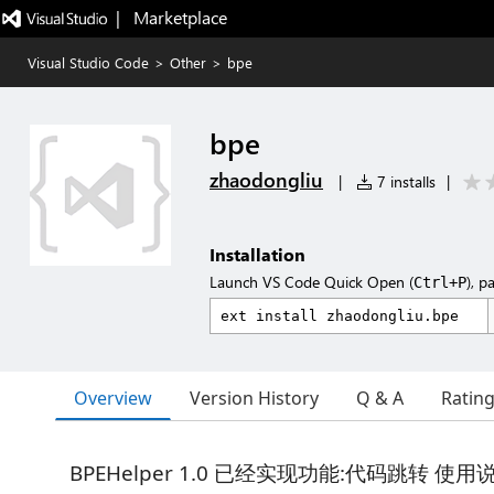
|   Marketplace
Visual Studio Code
>
Other
>
bpe
bpe
zhaodongliu
|
7 installs
|
Installation
Launch VS Code Quick Open (
), p
Ctrl+P
Overview
Version History
Q & A
Ratin
BPEHelper 1.0 已经实现功能:代码跳转 使用说