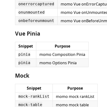
momo Vue onErrorCaptu
onerrorcaptured
momo Vue onUnmounte
onunmounted
momo Vue onBeforeUnm
onbeforeunmount
Vue Pinia
Snippet
Purpose
momo Composition Pinia
pinia
momo Options Pinia
pinia
Mock
Snippet
Purpose
momo mock rankList
mock-rankList
momo mock table
mock-table