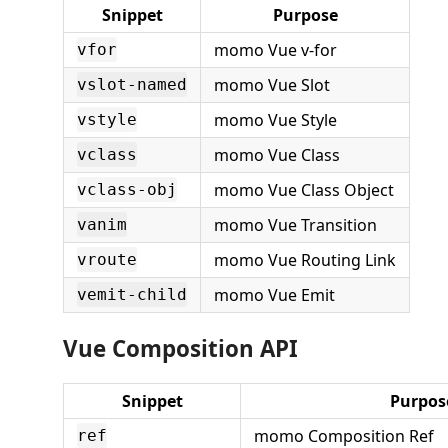
Snippet
Purpose
momo Vue v-for
vfor
momo Vue Slot
vslot-named
momo Vue Style
vstyle
momo Vue Class
vclass
momo Vue Class Object
vclass-obj
momo Vue Transition
vanim
momo Vue Routing Link
vroute
momo Vue Emit
vemit-child
Vue Composition API
Snippet
Purpos
momo Composition Ref
ref