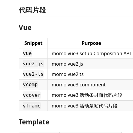
代码片段
Vue
Snippet
Purpose
momo vue3 setup Composition API
vue
momo vue2 js
vue2-js
momo vue2 ts
vue2-ts
momo vue3 component
vcomp
momo vue3 活动条封面代码片段
vcover
momo vue3 活动条帧代码片段
vframe
Template