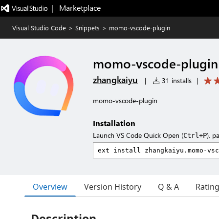
|   Marketplace
Visual Studio Code
>
Snippets
>
momo-vscode-plugin
momo-vscode-plugin
zhangkaiyu
|
31 installs
|
momo-vscode-plugin
Installation
Launch VS Code Quick Open (
), p
Ctrl+P
Overview
Version History
Q & A
Ratin
Description