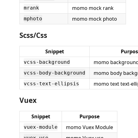
momo mock rank
mrank
momo mock photo
mphoto
Scss/Css
Snippet
Purpos
momo background
vcss-background
momo body backg
vcss-body-background
momo text text-elli
vcss-text-ellipsis
Vuex
Snippet
Purpose
momo Vuex Module
vuex-module
vuex-use