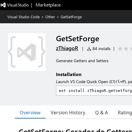
|   Marketplace
Visual Studio Code
>
Other
>
GetSetForge
GetSetForge
zThiagoR
|
84 installs
|
Generate Getters and Setters
Installation
Launch VS Code Quick Open (
), p
Ctrl+P
Overview
Version History
Q & A
Ratin
GetSetForge: Gerador de Getters