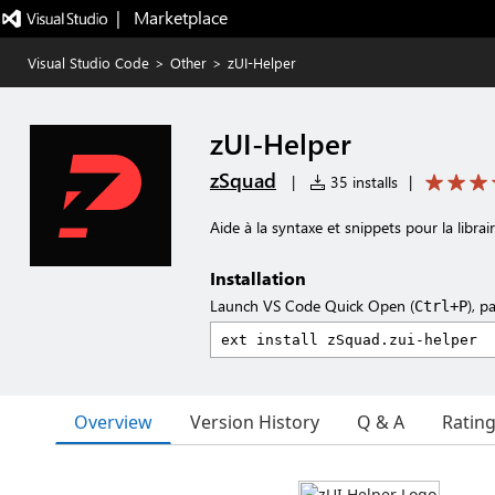
|   Marketplace
Visual Studio Code
>
Other
>
zUI-Helper
zUI-Helper
zSquad
|
35 installs
|
Aide à la syntaxe et snippets pour la librair
Installation
Launch VS Code Quick Open (
), p
Ctrl+P
Overview
Version History
Q & A
Ratin