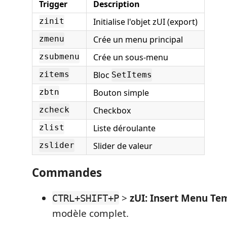
Trigger
Description
Initialise l'objet zUI (export)
zinit
Crée un menu principal
zmenu
Crée un sous-menu
zsubmenu
Bloc
zitems
SetItems
Bouton simple
zbtn
Checkbox
zcheck
Liste déroulante
zlist
Slider de valeur
zslider
Commandes
>
zUI: Insert Menu Te
CTRL+SHIFT+P
modèle complet.