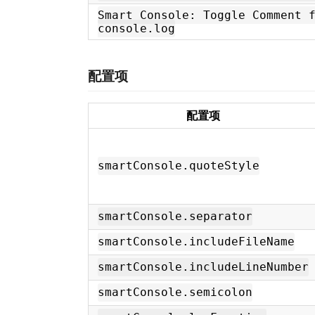
Smart Console: Toggle Comment 
console.log
配置项
配置项
smartConsole.quoteStyle
smartConsole.separator
smartConsole.includeFileName
smartConsole.includeLineNumber
smartConsole.semicolon