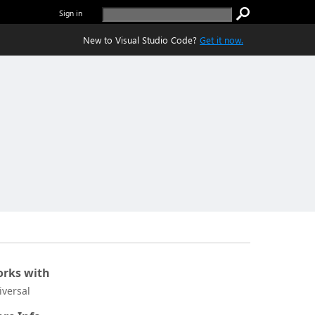
Sign in
New to Visual Studio Code?
Get it now.
rks with
iversal