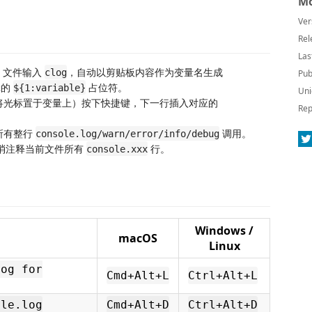
Mo
Ver
Rel
Las
Vue 文件输入
，自动以剪贴板内容作为变量名生成
clog
Pub
辑的
占位符。
${1:variable}
Uni
将光标置于变量上）按下快捷键，下一行插入对应的
Rep
所有整行
调用。
console.log/warn/error/info/debug
取消注释当前文件所有
行。
console.xxx
Windows /
macOS
Linux
log for
Cmd+Alt+L
Ctrl+Alt+L
ole.log
Cmd+Alt+D
Ctrl+Alt+D