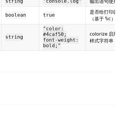
输出语句使用的函数
string
"console.log"
是否给打印的标签添
boolean
true
（基于
）
%c
"color:
colorize 启用时标
#4caf50;
string
font-weight:
样式字符串
bold;"