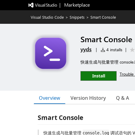
|   Marketplace
Visual Studio Code
>
Snippets
>
Smart Console
Smart Console
yyds
|
4 installs
|
快速生成与批量管理 console.
Trouble 
Install
Overview
Version History
Q & A
Smart Console
快速生成与批量管理
调试语句的 V
console.log