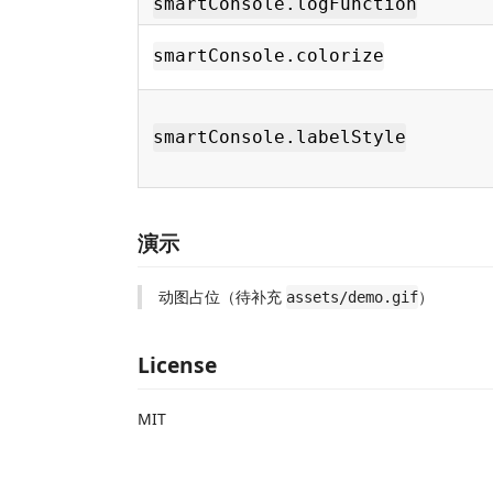
smartConsole.logFunction
smartConsole.colorize
smartConsole.labelStyle
演示
动图占位（待补充
）
assets/demo.gif
License
MIT