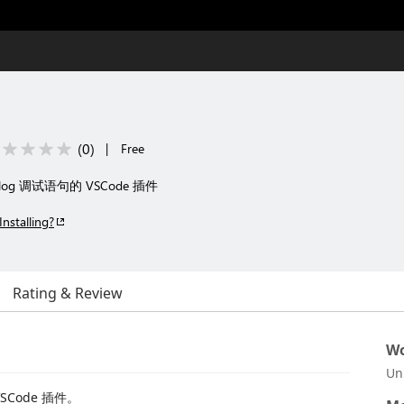
(
0
)
|
Free
log 调试语句的 VSCode 插件
Installing?
Rating & Review
Wo
Un
SCode 插件。