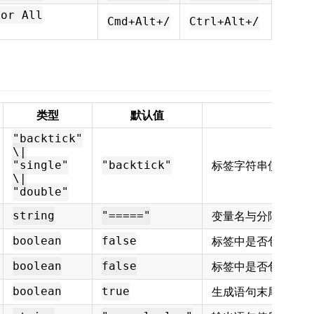
for All
Cmd+Alt+/
Ctrl+Alt+/
类型
默认值
说明
"backtick"
\|
标签字符串使用的引
"single"
"backtick"
\|
"double"
变量名与分隔符之间
string
"====="
标签中是否包含当前
boolean
false
标签中是否包含当前
boolean
false
生成语句末尾是否添
boolean
true