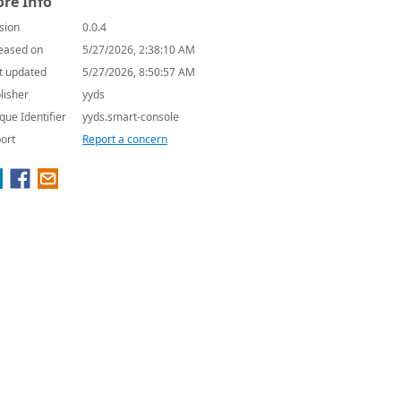
re Info
sion
0.0.4
eased on
5/27/2026, 2:38:10 AM
t updated
5/27/2026, 8:50:57 AM
lisher
yyds
que Identifier
yyds.smart-console
ort
Report a concern