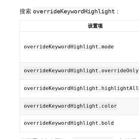
搜索
：
overrideKeywordHighlight
设置项
overrideKeywordHighlight.mode
overrideKeywordHighlight.overrideOnly
overrideKeywordHighlight.highlightAll
overrideKeywordHighlight.color
overrideKeywordHighlight.bold