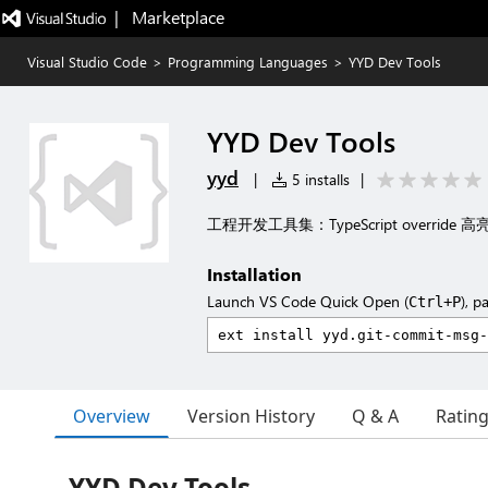
|   Marketplace
Visual Studio Code
>
Programming Languages
>
YYD Dev Tools
YYD Dev Tools
yyd
|
5 installs
|
工程开发工具集：TypeScript override 高
Installation
Launch VS Code Quick Open (
), p
Ctrl+P
Overview
Version History
Q & A
Ratin
YYD Dev Tools