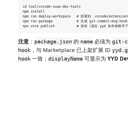
cd tool/vscode-ssww-dev-tools

npm install

npm run deploy:workspace   # 部署到 .vscode/extensions
npm run package            # 生成 git-commit-msg-hook-
注意
：
的
必须为
package.json
name
git-c
，与 Marketplace 已上架扩展 ID
hook
yyd.g
一致；
可显示为
YYD Dev
hook
displayName