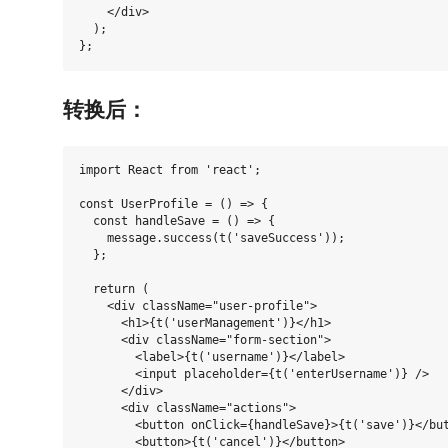
    </div>

  );

转换后：
import React from 'react';

const UserProfile = () => {

  const handleSave = () => {

    message.success(t('saveSuccess'));

  };

  return (

    <div className="user-profile">

      <h1>{t('userManagement')}</h1>

      <div className="form-section">

        <label>{t('username')}</label>

        <input placeholder={t('enterUsername')} />

      </div>

      <div className="actions">

        <button onClick={handleSave}>{t('save')}</but
        <button>{t('cancel')}</button>
