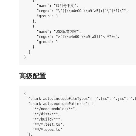
    {

      "name": "双引号中文",

      "regex": "\"([\\u4e00-\\u9fa5]+[^\"]*?)\"",

      "group": 1

    },

    {

      "name": "JSX标签内容",

      "regex": ">([\\u4e00-\\u9fa5][^<]*?)<",

      "group": 1

    }

  ]

高级配置
{

  "shark-auto.includeFileTypes": [".tsx", ".jsx", ".t
  "shark-auto.excludePatterns": [

    "**/node_modules/**",

    "**/dist/**",

    "**/build/**",

    "**/*.test.ts",

    "**/*.spec.ts"

  ],
