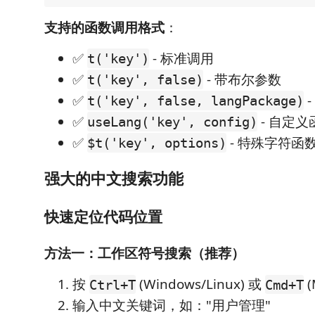
支持的函数调用格式
：
✅
- 标准调用
t('key')
✅
- 带布尔参数
t('key', false)
✅
-
t('key', false, langPackage)
✅
- 自定义
useLang('key', config)
✅
- 特殊字符函
$t('key', options)
强大的中文搜索功能
快速定位代码位置
方法一：工作区符号搜索（推荐）
按
(Windows/Linux) 或
(
Ctrl+T
Cmd+T
输入中文关键词，如："用户管理"