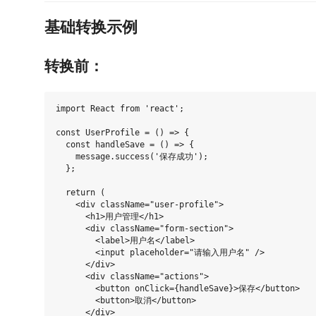
基础转换示例
转换前：
import React from 'react';

const UserProfile = () => {

  const handleSave = () => {

    message.success('保存成功');

  };

  return (

    <div className="user-profile">

      <h1>用户管理</h1>

      <div className="form-section">

        <label>用户名</label>

        <input placeholder="请输入用户名" />

      </div>

      <div className="actions">

        <button onClick={handleSave}>保存</button>

        <button>取消</button>

      </div>
