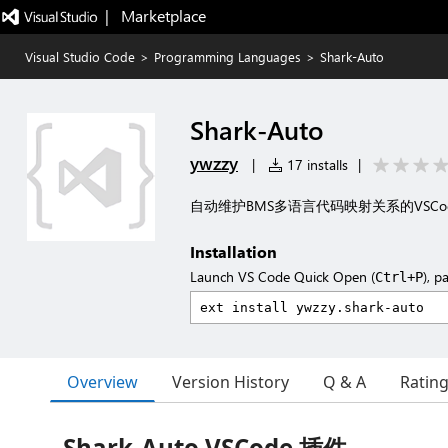
|   Marketplace
Visual Studio Code
>
Programming Languages
>
Shark-Auto
Shark-Auto
ywzzy
|
17 installs
|
自动维护BMS多语言代码映射关系的VSCo
Installation
Launch VS Code Quick Open (
), p
Ctrl+P
Overview
Version History
Q & A
Ratin
Shark-Auto VSCode 插件