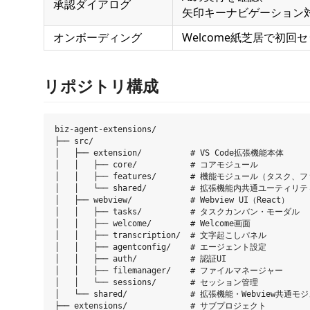
承認ダイアログ
矢印キーナビゲーション
オンボーディング
Welcome紙芝居で初回
リポジトリ構成
biz-agent-extensions/

├── src/

│   ├── extension/          # VS Code拡張機能本体

│   │   ├── core/           # コアモジュール

│   │   ├── features/       # 機能モジュール（タスク
│   │   └── shared/         # 拡張機能内共通ユーティリテ
│   ├── webview/            # Webview UI（React）

│   │   ├── tasks/          # タスクカンバン・モーダル

│   │   ├── welcome/        # Welcome画面

│   │   ├── transcription/  # 文字起こしパネル

│   │   ├── agentconfig/    # エージェント設定

│   │   ├── auth/           # 認証UI

│   │   ├── filemanager/    # ファイルマネージャー

│   │   └── sessions/       # セッション管理

│   └── shared/             # 拡張機能・Webview共通モ
├── extensions/             # サブプロジェクト
