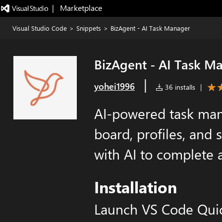
|   Marketplace
Visual Studio Code
>
Snippets
>
BizAgent - AI Task Manager
BizAgent - AI Task M
|
yohei1996
36 installs
|
AI-powered task ma
board, profiles, and 
with AI to complete a
Installation
Launch VS Code Qui