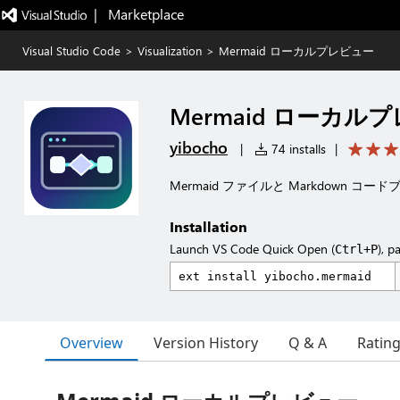
|   Marketplace
Visual Studio Code
>
Visualization
>
Mermaid ローカルプレビュー
Mermaid ローカル
yibocho
|
74 installs
|
Mermaid ファイルと Markdown
Installation
Launch VS Code Quick Open (
), p
Ctrl+P
Overview
Version History
Q & A
Ratin