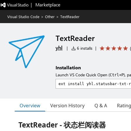
|   Marketplace
Visual Studio Code
>
Other
>
TextReader
TextReader
yhl
|
6 installs
|
Installation
Launch VS Code Quick Open (
), p
Ctrl+P
Overview
Version History
Q & A
Ratin
TextReader - 状态栏阅读器