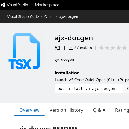
|   Marketplace
Visual Studio Code
>
Other
>
ajx-docgen
ajx-docgen
yh
|
27 installs
|
ajx-docgen
Installation
Launch VS Code Quick Open (
), p
Ctrl+P
Overview
Version History
Q & A
Ratin
ajx-docgen README