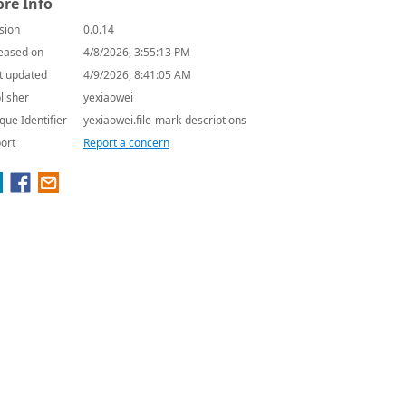
re Info
sion
0.0.14
eased on
4/8/2026, 3:55:13 PM
t updated
4/9/2026, 8:41:05 AM
lisher
yexiaowei
que Identifier
yexiaowei.file-mark-descriptions
ort
Report a concern