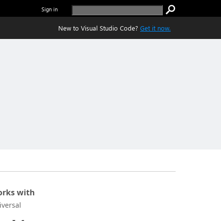
Sign in
New to Visual Studio Code?
Get it now.
rks with
iversal