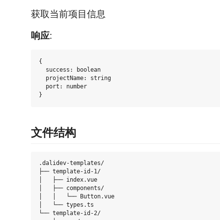
获取当前项目信息
响应
:
{

  success: boolean

  projectName: string

  port: number

文件结构
.dalidev-templates/

├── template-id-1/

│   ├── index.vue

│   ├── components/

│   │   └── Button.vue

│   └── types.ts

└── template-id-2/
