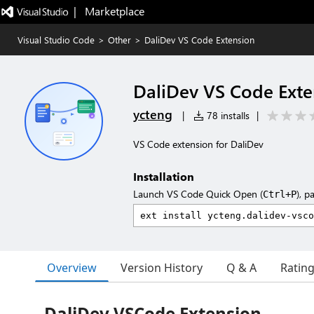
|   Marketplace
Visual Studio Code
>
Other
>
DaliDev VS Code Extension
DaliDev VS Code Exte
ycteng
|
78 installs
|
VS Code extension for DaliDev
Installation
Launch VS Code Quick Open (
), p
Ctrl+P
Overview
Version History
Q & A
Ratin
DaliDev VSCode Extension