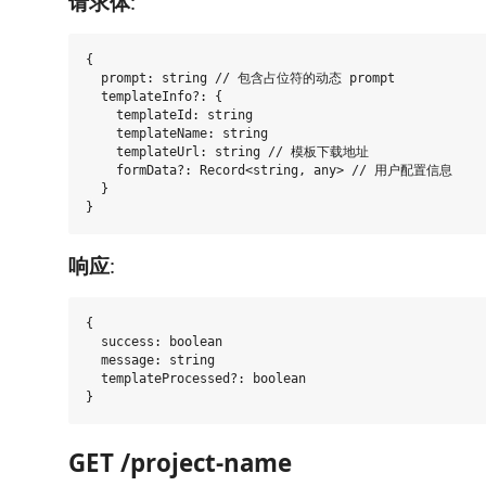
请求体
:
{

  prompt: string // 包含占位符的动态 prompt

  templateInfo?: {

    templateId: string

    templateName: string

    templateUrl: string // 模板下载地址

    formData?: Record<string, any> // 用户配置信息

  }

响应
:
{

  success: boolean

  message: string

  templateProcessed?: boolean

GET /project-name