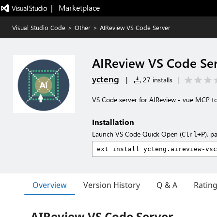
|   Marketplace
Visual Studio Code
>
Other
>
AIReview VS Code Server
AIReview VS Code Se
ycteng
|
27 installs
|
VS Code server for AIReview - vue MCP to
Installation
Launch VS Code Quick Open (
), p
Ctrl+P
Overview
Version History
Q & A
Ratin
AIReview VS Code Server