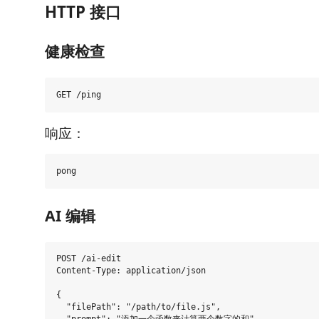
HTTP 接口
健康检查
响应：
AI 编辑
POST /ai-edit

Content-Type: application/json

{

  "filePath": "/path/to/file.js",
