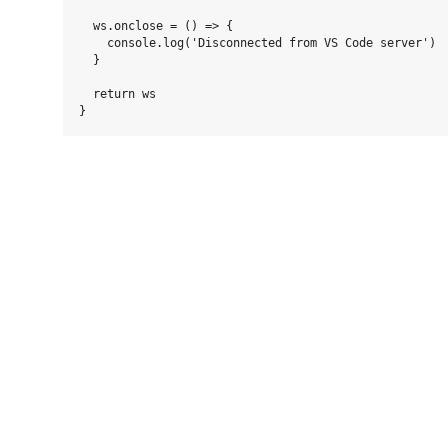
  ws.onclose = () => {

    console.log('Disconnected from VS Code server')

  }

  return ws
