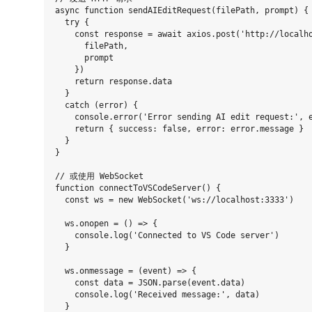
async function sendAIEditRequest(filePath, prompt) {

  try {

    const response = await axios.post('http://localho
      filePath,

      prompt

    })

    return response.data

  }

  catch (error) {

    console.error('Error sending AI edit request:', e
    return { success: false, error: error.message }

  }

}

// 或使用 WebSocket

function connectToVSCodeServer() {

  const ws = new WebSocket('ws://localhost:3333')

  ws.onopen = () => {

    console.log('Connected to VS Code server')

  }

  ws.onmessage = (event) => {

    const data = JSON.parse(event.data)

    console.log('Received message:', data)

  }
