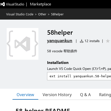
|   Marketplace
Visual Studio Code
>
Other
>
58helper
58helper
yanquankun
|
12 installs
|
58 vscode 帮助插件
Installation
Launch VS Code Quick Open (
), p
Ctrl+P
Overview
Version History
Q & A
Ratin
58-helper README