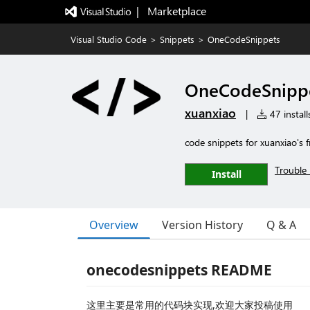
|   Marketplace
Visual Studio Code
>
Snippets
>
OneCodeSnippets
OneCodeSnipp
xuanxiao
|
47 install
code snippets for xuanxiao's f
Trouble 
Install
Overview
Version History
Q & A
onecodesnippets README
这里主要是常用的代码块实现,欢迎大家投稿使用