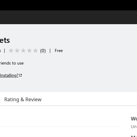
ets
(
0
)
s
|
|
Free
riends to use
Installing?
Rating & Review
Wo
Un