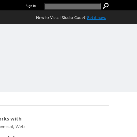
Sign in
New to Visual Studio Code?
Get it now.
rks with
iversal, Web