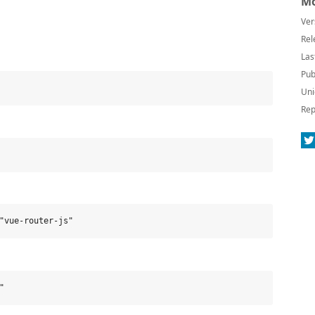
Mo
Ver
Rel
Las
Pub
Uni
Rep