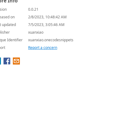
re Info
sion
0.0.21
eased on
2/8/2023, 10:48:42 AM
t updated
7/5/2023, 3:05:46 AM
lisher
xuanxiao
que Identifier
xuanxiao.onecodesnippets
ort
Report a concern