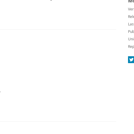
Mo
Ver
Rel
Las
Pub
Uni
Rep
。