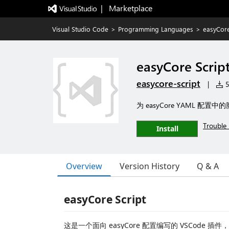
|   Marketplace
Visual Studio Code
>
Programming Languages
>
easyCore
easyCore Scrip
easycore-script
|
5
为 easyCore YAML 
Trouble 
Install
Overview
Version History
Q & A
easyCore Script
这是一个面向 easyCore 配置编写的 VSCode 插