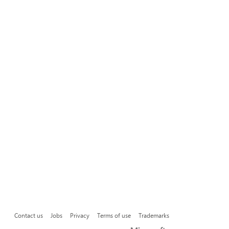
Contact us
Jobs
Privacy
Terms of use
Trademarks