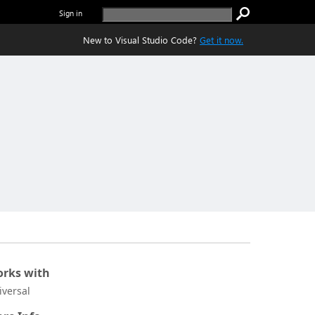
Sign in
New to Visual Studio Code?
Get it now.
rks with
iversal