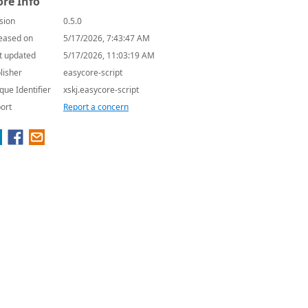
re Info
sion
0.5.0
eased on
5/17/2026, 7:43:47 AM
t updated
5/17/2026, 11:03:19 AM
lisher
easycore-script
que Identifier
xskj.easycore-script
ort
Report a concern