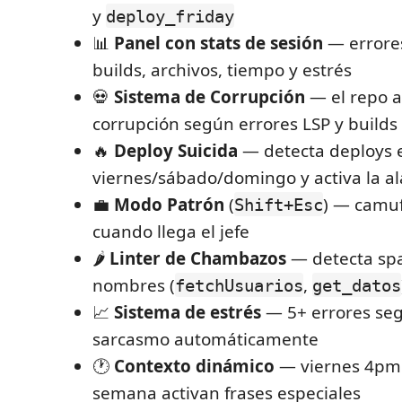
y
deploy_friday
📊
Panel con stats de sesión
— errores
builds, archivos, tiempo y estrés
💀
Sistema de Corrupción
— el repo 
corrupción según errores LSP y builds 
🔥
Deploy Suicida
— detecta deploys 
viernes/sábado/domingo y activa la a
💼
Modo Patrón
(
) — camuf
Shift+Esc
cuando llega el jefe
🌶️
Linter de Chambazos
— detecta spa
nombres (
,
fetchUsuarios
get_datos
📈
Sistema de estrés
— 5+ errores seg
sarcasmo automáticamente
🕐
Contexto dinámico
— viernes 4pm 
semana activan frases especiales