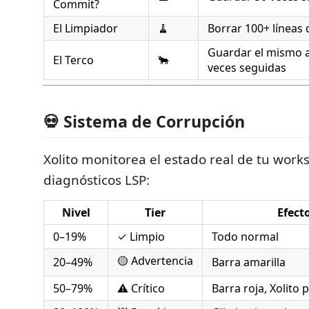
Commit?
El Limpiador
🧹
Borrar 100+ líneas 
Guardar el mismo a
El Terco
🐂
veces seguidas
💀 Sistema de Corrupción
Xolito monitorea el estado real de tu wor
diagnósticos LSP:
Nivel
Tier
Efect
0–19%
✓ Limpio
Todo normal
🟡 Advertencia
20–49%
Barra amarilla
50–79%
⚠️ Crítico
Barra roja, Xolito