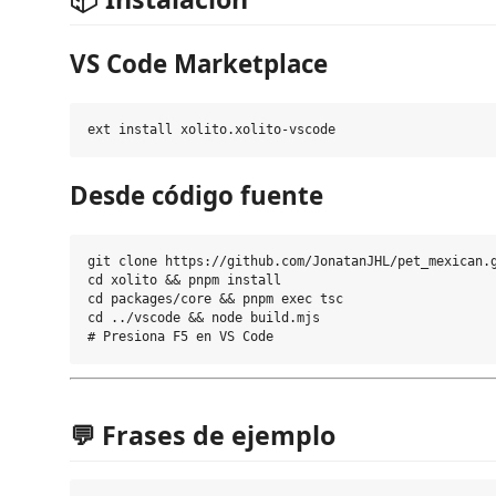
VS Code Marketplace
Desde código fuente
git clone https://github.com/JonatanJHL/pet_mexican.g
cd xolito && pnpm install

cd packages/core && pnpm exec tsc

cd ../vscode && node build.mjs

💬 Frases de ejemplo