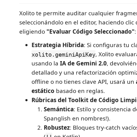
Xolito te permite auditar cualquier fragm
seleccionándolo en el editor, haciendo clic
eligiendo
"Evaluar Código Seleccionado"
:
Estrategia Híbrida
: Si configuras tu c
, Xolito evalua
xolito.geminiApiKey
usando la
IA de Gemini 2.0
, devolvién
detallado y una refactorización optimi
offline o no tienes clave API, usará un
estático
basado en reglas.
Rúbricas del Toolkit de Código Limp
Semántica
: Estilo y consistencia 
Spanglish en nombres!).
Robustez
: Bloques try-catch vacío
(
en Kotlin).
!!