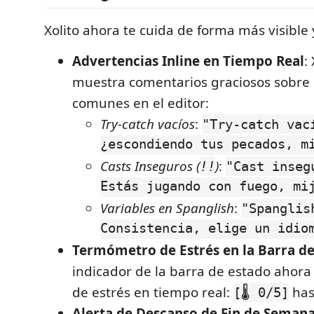
Xolito ahora te cuida de forma más visible 
Advertencias Inline en Tiempo Real
:
muestra comentarios graciosos sobre 
comunes en el editor:
Try-catch vacíos
:
"Try-catch vac
¿escondiendo tus pecados, m
Casts Inseguros (
)
:
!!
"Cast inseg
Estás jugando con fuego, mi
Variables en Spanglish
:
"Spanglis
Consistencia, elige un idio
Termómetro de Estrés en la Barra de
indicador de la barra de estado ahora 
de estrés en tiempo real:
has
[🌡️ 0/5]
Alerta de Descanso de Fin de Seman