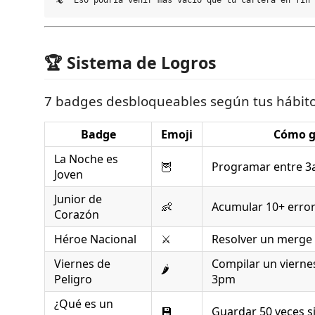
🏆 Sistema de Logros
7 badges desbloqueables según tus hábito
Badge
Emoji
Cómo g
La Noche es
🦉
Programar entre 3
Joven
Junior de
👶
Acumular 10+ erro
Corazón
Héroe Nacional
⚔️
Resolver un merge 
Viernes de
Compilar un vierne
🌶️
Peligro
3pm
¿Qué es un
💾
Guardar 50 veces s