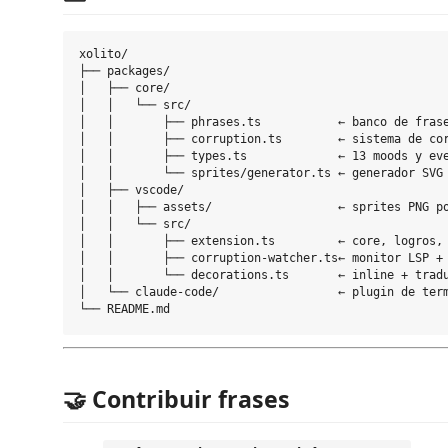
xolito/

├── packages/

│   ├── core/

│   │   └── src/

│   │       ├── phrases.ts           ← banco de frase
│   │       ├── corruption.ts        ← sistema de cor
│   │       ├── types.ts             ← 13 moods y eve
│   │       └── sprites/generator.ts ← generador SVG 
│   ├── vscode/

│   │   ├── assets/                  ← sprites PNG po
│   │   └── src/

│   │       ├── extension.ts         ← core, logros, 
│   │       ├── corruption-watcher.ts← monitor LSP + 
│   │       └── decorations.ts       ← inline + tradu
│   └── claude-code/                 ← plugin de term
🤝 Contribuir frases