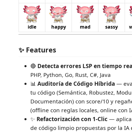
idle
happy
mad
sassy
w
✨ Features
🔴
Detecta errores LSP en tiempo rea
PHP, Python, Go, Rust, C#, Java
📊
Auditoría de Código Híbrida
— eval
tu código (Semántica, Robustez, Modu
Documentación) con score/10 y regaño
(offline con reglas locales, online con 
✨
Refactorización con 1-Clic
— aplica
de código limpio propuestas por la IA 