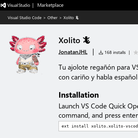
|   Marketplace
Visual Studio Code
>
Other
>
Xolito 🦎
Xolito 🦎
|
JonatanJHL
168 installs
|
Tu ajolote regañón para V
con cariño y habla españo
Installation
Launch VS Code Quick Op
command, and press enter