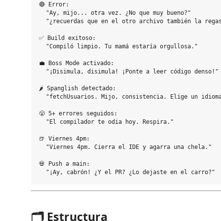
🔴 Error:

  "Ay, mijo... otra vez. ¿No que muy bueno?"

  "¿recuerdas que en el otro archivo también la regas
✅ Build exitoso:

  "Compiló limpio. Tu mamá estaría orgullosa."

💼 Boss Mode activado:

  "¡Disimula, disimula! ¡Ponte a leer código denso!"

🌶️ Spanglish detectado:

  "fetchUsuarios. Mijo, consistencia. Elige un idioma
😤 5+ errores seguidos:

  "El compilador te odia hoy. Respira."

🍺 Viernes 4pm:

  "Viernes 4pm. Cierra el IDE y agarra una chela."

💀 Push a main:

🗂 Estructura