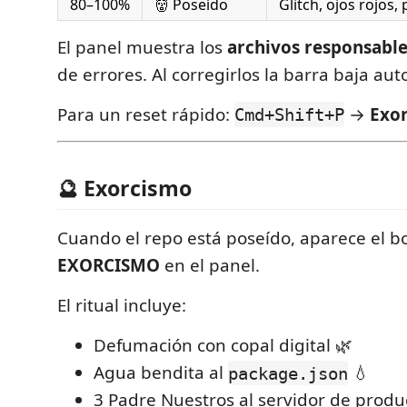
80–100%
👹 Poseído
Glitch, ojos rojos,
El panel muestra los
archivos responsabl
de errores. Al corregirlos la barra baja a
Para un reset rápido:
→
Exor
Cmd+Shift+P
🔮 Exorcismo
Cuando el repo está poseído, aparece el 
EXORCISMO
en el panel.
El ritual incluye:
Defumación con copal digital 🌿
Agua bendita al
💧
package.json
3 Padre Nuestros al servidor de produ