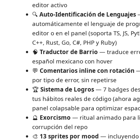
editor activo
🔍
Auto-Identificación de Lenguajes
—
automáticamente el lenguaje de prog
editor o en el panel (soporta TS, JS, Pyt
C++, Rust, Go, C#, PHP y Ruby)
🧠
Traductor de Barrio
— traduce erro
español mexicano con hover
💬
Comentarios inline con rotación
—
por tipo de error, sin repetirse
🏆
Sistema de Logros
— 7 badges des
tus hábitos reales de código (ahora 
panel colapsable para optimizar espac
🔮
Exorcismo
— ritual animado para l
corrupción del repo
🎨
13 sprites por mood
— incluyend