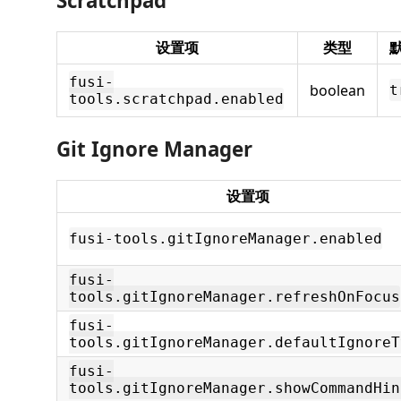
Scratchpad
设置项
类型
fusi-
boolean
t
tools.scratchpad.enabled
Git Ignore Manager
设置项
fusi-tools.gitIgnoreManager.enabled
fusi-
tools.gitIgnoreManager.refreshOnFocus
fusi-
tools.gitIgnoreManager.defaultIgnoreT
fusi-
tools.gitIgnoreManager.showCommandHin