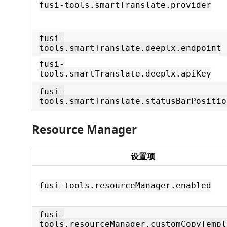
fusi-tools.smartTranslate.provider
fusi-
tools.smartTranslate.deeplx.endpoint
fusi-
tools.smartTranslate.deeplx.apiKey
fusi-
tools.smartTranslate.statusBarPositio
Resource Manager
设置项
fusi-tools.resourceManager.enabled
fusi-
tools.resourceManager.customCopyTempl