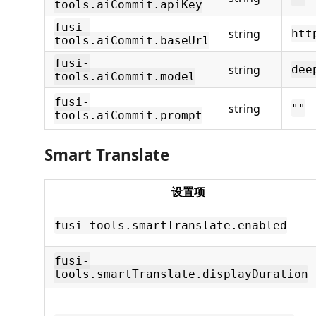
tools.aiCommit.apiKey
fusi-
string
htt
tools.aiCommit.baseUrl
fusi-
string
dee
tools.aiCommit.model
fusi-
string
""
tools.aiCommit.prompt
Smart Translate
设置项
fusi-tools.smartTranslate.enabled
fusi-
tools.smartTranslate.displayDuration