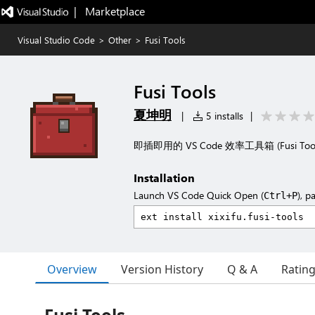
|   Marketplace
Visual Studio Code
>
Other
>
Fusi Tools
Fusi Tools
夏坤明
|
5 installs
|
即插即用的 VS Code 效率工具箱 (Fusi Tool
Installation
Launch VS Code Quick Open (
), p
Ctrl+P
Overview
Version History
Q & A
Ratin