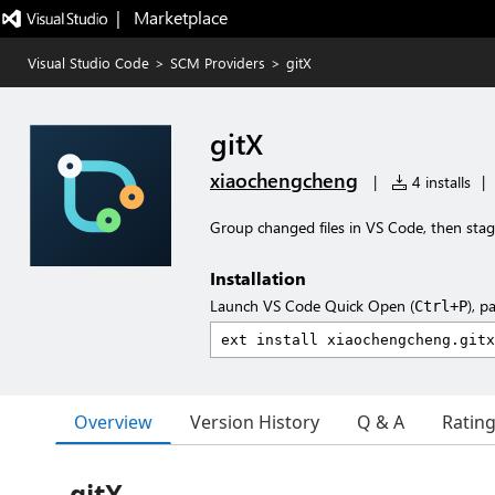
|   Marketplace
Visual Studio Code
>
SCM Providers
>
gitX
gitX
xiaochengcheng
|
4 installs
|
Group changed files in VS Code, then sta
Installation
Launch VS Code Quick Open (
), p
Ctrl+P
Overview
Version History
Q & A
Ratin
gitX