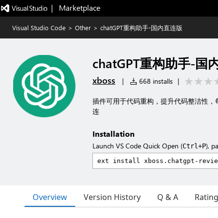
|   Marketplace
Visual Studio Code
>
Other
>
chatGPT重构助手-国内直连版
chatGPT重构助手-
xboss
|
668 installs
|
插件可用于代码重构，提升代码整洁性，
连
Installation
Launch VS Code Quick Open (
), p
Ctrl+P
Overview
Version History
Q & A
Ratin