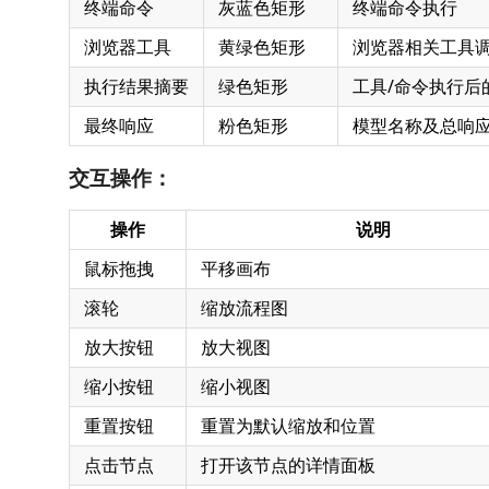
终端命令
灰蓝色矩形
终端命令执行
浏览器工具
黄绿色矩形
浏览器相关工具
执行结果摘要
绿色矩形
工具/命令执行后
最终响应
粉色矩形
模型名称及总响
交互操作：
操作
说明
鼠标拖拽
平移画布
滚轮
缩放流程图
放大按钮
放大视图
缩小按钮
缩小视图
重置按钮
重置为默认缩放和位置
点击节点
打开该节点的详情面板