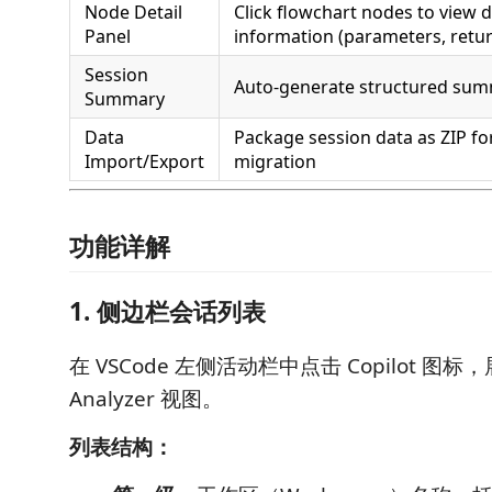
Node Detail
Click flowchart nodes to view d
Panel
information (parameters, return
Session
Auto-generate structured sum
Summary
Data
Package session data as ZIP fo
Import/Export
migration
功能详解
1. 侧边栏会话列表
在 VSCode 左侧活动栏中点击 Copilot 图标，展开
Analyzer 视图。
列表结构：