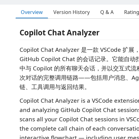
Overview
Version History
Q & A
Ratin
Copilot Chat Analyzer
Copilot Chat Analyzer 是一款 VSCod
GitHub Copilot Chat 的会话记录。它能自动
中与 Copilot 的所有聊天会话，并以交互式
次对话的完整调用链路——包括用户消息、Age
链、工具调用与返回结果。
Copilot Chat Analyzer is a VSCode extension
and analyzing GitHub Copilot Chat sessions
scans all your Copilot Chat sessions in VS
the complete call chain of each conversati
interactive flowchart — including user me