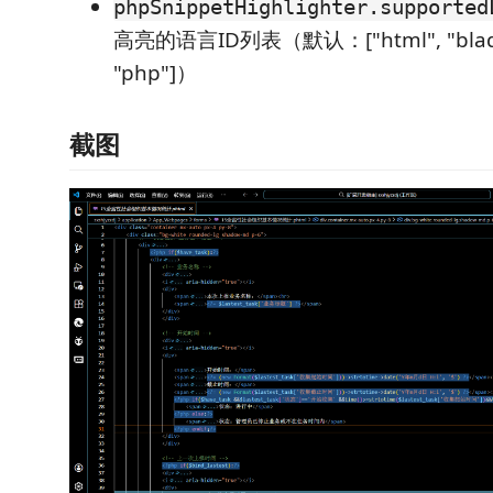
phpSnippetHighlighter.supported
高亮的语言ID列表（默认：["html", "blade"
"php"]）
截图