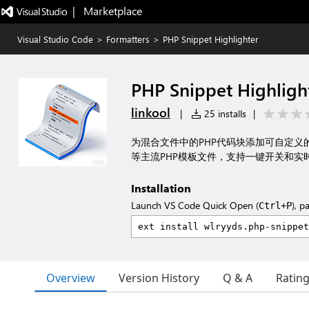
|   Marketplace
Visual Studio Code
>
Formatters
>
PHP Snippet Highlighter
PHP Snippet Highligh
linkool
|
25 installs
|
为混合文件中的PHP代码块添加可自定义的背
等主流PHP模板文件，支持一键开关和实
Installation
Launch VS Code Quick Open (
), p
Ctrl+P
Overview
Version History
Q & A
Ratin