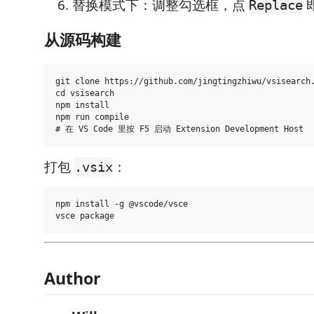
替换模式下：调整勾选框，点
Replace
从源码构建
git clone https://github.com/jingtingzhiwu/vsisearch.
cd vsisearch

npm install

npm run compile

打包
：
.vsix
npm install -g @vscode/vsce

Author