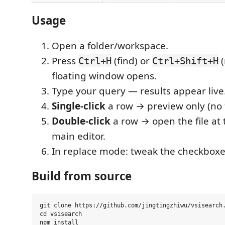
Usage
Open a folder/workspace.
Press
(find) or
(
Ctrl+H
Ctrl+Shift+H
floating window opens.
Type your query — results appear live
Single-click
a row → preview only (no 
Double-click
a row → open the file at t
main editor.
In replace mode: tweak the checkboxes
Build from source
git clone https://github.com/jingtingzhiwu/vsisearch.
cd vsisearch

npm install
