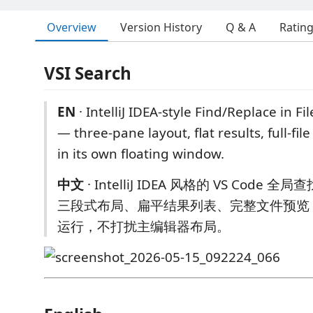
Overview
Version History
Q & A
Ratin
VSI Search
EN
· IntelliJ IDEA-style Find/Replace in Fi
— three-pane layout, flat results, full-fil
in its own floating window.
中文
· IntelliJ IDEA 风格的 VS Code 
三段式布局、扁平结果列表、完整文件预览
运行，不打扰主编辑器布局。