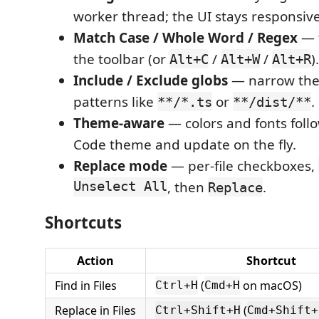
worker thread; the UI stays responsiv
Match Case / Whole Word / Regex
— 
the toolbar (or
/
/
).
Alt+C
Alt+W
Alt+R
Include / Exclude globs
— narrow the
patterns like
or
.
**/*.ts
**/dist/**
Theme-aware
— colors and fonts follo
Code theme and update on the fly.
Replace mode
— per-file checkboxes,
Unselect All
, then
.
Replace
Shortcuts
Action
Shortcut
Find in Files
(
on macOS)
Ctrl+H
Cmd+H
Replace in Files
(
Ctrl+Shift+H
Cmd+Shift+