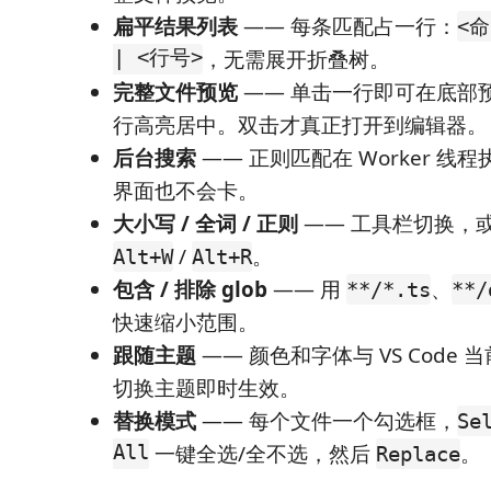
扁平结果列表
—— 每条匹配占一行：
<命
| <行号>
，无需展开折叠树。
完整文件预览
—— 单击一行即可在底部
行高亮居中。双击才真正打开到编辑器。
后台搜索
—— 正则匹配在 Worker 线
界面也不会卡。
大小写 / 全词 / 正则
—— 工具栏切换，
/
。
Alt+W
Alt+R
包含 / 排除 glob
—— 用
、
**/*.ts
**/
快速缩小范围。
跟随主题
—— 颜色和字体与 VS Code
切换主题即时生效。
替换模式
—— 每个文件一个勾选框，
Se
All
一键全选/全不选，然后
。
Replace