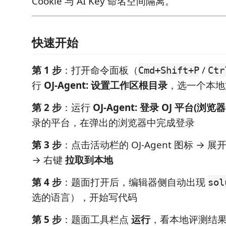
Cookie 与 AI Key 命名空间隔离。
快速开始
第 1 步
：打开命令面板（
/
Cmd+Shift+P
Ctr
行
OJ-Agent: 设置工作区根目录
，选一个本地
第 2 步
：运行
OJ-Agent: 登录 OJ 平台(浏览
录的平台，在弹出的浏览器中完成登录
第 3 步
：点击活动栏的 OJ-Agent 图标 → 
→ 右键
拉取到本地
第 4 步
：题面打开后，编辑器侧自动出现
sol
选的语言），开始写代码
第 5 步
：题面工具栏点
运行
，看本地评测结