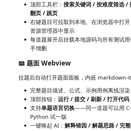
顶部工具栏：
搜索关键词 / 按难度筛选 /
翻页 / 跳页
右键题目可拉取到本地、在浏览器中打开、
资源管理器中显示
每道题展开后挂载本地源码与所有测试用
手增删
📖 题面 Webview
拉题后自动打开题面面板，内嵌 markdown-it 
完整题目描述、公式、示例用例离线渲染
顶部按钮：
运行 / 提交 / 刷新 / 打开代
支持
单题语言切换
——同一道题可以用 C
Python 试一版
一键唤起 AI：
解释错因 / 解题思路 / 完