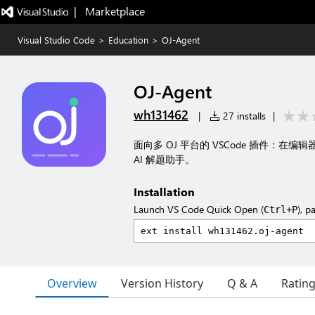
|   Marketplace
Visual Studio Code
>
Education
>
OJ-Agent
OJ-Agent
wh131462
|
27 installs
|
面向多 OJ 平台的 VSCode 插件：在
AI 解题助手。
Installation
Launch VS Code Quick Open (
), p
Ctrl+P
Overview
Version History
Q & A
Ratin