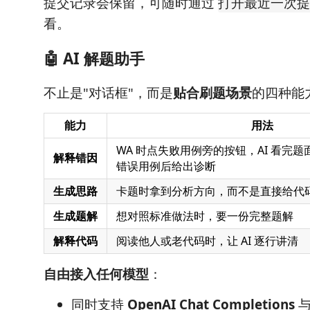
提交记录会保留，可随时通过
打开最近一次提
看。
🤖 AI 解题助手
不止是"对话框"，而是
贴合刷题场景
的四种能
能力
用法
WA 时点失败用例旁的按钮，AI 看完
解释错因
错误用例后给出诊断
生成思路
卡题时拿到分析方向，而不是直接给代
生成题解
想对照标准做法时，要一份完整题解
解释代码
阅读他人或老代码时，让 AI 逐行讲清
自由接入任何模型
：
同时支持
OpenAI Chat Completions