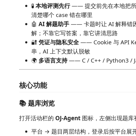
🧪
本地评测先行
—— 提交前先在本地把
清楚哪个 case 错在哪里
🤖
AI 解题助手
—— 卡题时让 AI 解释
解；不靠它写答案，靠它讲清思路
🔐
凭证与隐私安全
—— Cookie 与 API
串，AI 上下文默认脱敏
🌍
多语言支持
—— C / C++ / Python3 / Ja
核心功能
📚 题库浏览
打开活动栏的
OJ-Agent
图标，左侧出现题库
平台 → 题目两层结构，登录后按平台展