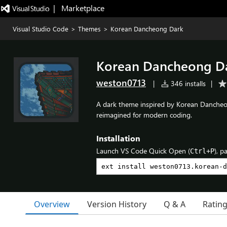
|   Marketplace
Visual Studio Code
>
Themes
>
Korean Dancheong Dark
Korean Dancheong D
weston0713
|
346 installs
|
A dark theme inspired by Korean Dancheo
reimagined for modern coding.
Installation
Launch VS Code Quick Open (
), p
Ctrl+P
Overview
Version History
Q & A
Ratin