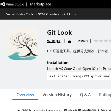
|   Marketplace
Visual Studio Code
>
SCM Providers
>
Git Look
Git Look
wangx
|
25 installs
|
Git 可视化工具。提供分支潮汐、行作
Installation
Launch VS Code Quick Open (
), p
Ctrl+P
Overview
Version History
Q & A
Ratin