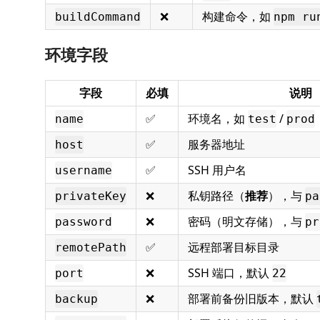
❌
构建命令，如
buildCommand
npm ru
环境字段
字段
必填
说明
✅
环境名，如
/
name
test
prod
✅
服务器地址
host
✅
SSH 用户名
username
❌
私钥路径（
推荐
），与
privateKey
pa
❌
密码（明文存储），与
password
pr
✅
远程部署目标目录
remotePath
❌
SSH 端口，默认
port
22
❌
部署前备份旧版本，默认
backup