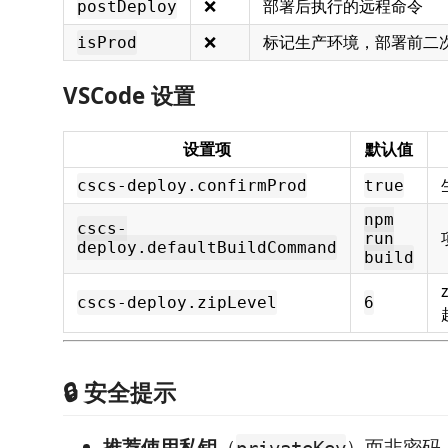
❌
部署后执行的远程命令
postDeploy
❌
标记生产环境，部署前二
isProd
VSCode 设置
设置项
默认值
cscs-deploy.confirmProd
true
npm
cscs-
run
deploy.defaultBuildCommand
build
cscs-deploy.zipLevel
6
🔒 安全提示
推荐使用私钥
（
）而非密码
privateKey