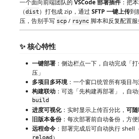
一个面向前端团队的
VSCode 部署插件
：把本
（
）打包成 zip，通过
SFTP 一键上传
到
dist
压，告别手写
/
脚本和反复配置服
scp
rsync
✨ 核心特性
一键部署
：侧边栏点一下，自动完成「打包 
压」
多项目多环境
：一个窗口统管所有项目与测
构建联动
：可选「先构建再部署」，自
build
进度可视化
：实时显示上传百分比，
可随
旧版本备份
：每次部署前自动备份，方便
远程命令
：部署完成后可自动执行 shell
reload
）