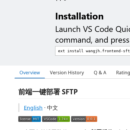
Installation
Launch VS Code Qui
command, and press 
Overview
Version History
Q & A
Ratin
前端一键部署 SFTP
English
· 中文