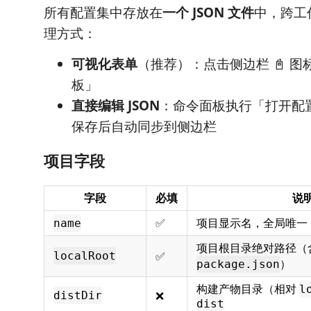
所有配置集中存放在
一个 JSON 文件
中，跨工
理方式：
可视化表单
（推荐）：点击侧边栏 📓 
板」
直接编辑 JSON
：命令面板执行「打开配置文
保存后自动同步到侧边栏
项目字段
字段
必填
说
✅
项目显示名，全局唯一
name
项目根目录绝对路径（
✅
localRoot
）
package.json
构建产物目录（相对
l
❌
distDir
dist