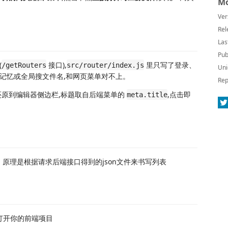
Mo
Ver
Rel
Las
Pub
(
接口),
里只写了登录、
/getRouters
src/router/index.js
Uni
记忆或全局搜文件名,和网页菜单对不上。
Rep
还原到编辑器侧边栏,标题取自后端菜单的
,点击即
meta.title
，原理是根据请求后端接口得到的json文件来书写列表
中打开你的前端项目