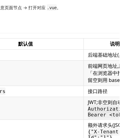
意页面节点 → 打开对应
。
.vue
默认值
说明
后端基础地址(必填)
前端网页地址,用于
「在浏览器中打开」,
留空则用 baseURL
接口路径
rs
JWT;非空则自动加
Authorization:
Bearer <token>
额外请求头(JSON),如
{"X-Tenant-
Id":"1"}