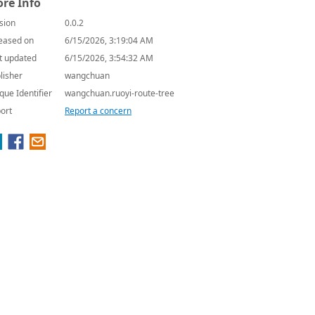
re Info
sion
0.0.2
eased on
6/15/2026, 3:19:04 AM
t updated
6/15/2026, 3:54:32 AM
lisher
wangchuan
que Identifier
wangchuan.ruoyi-route-tree
ort
Report a concern