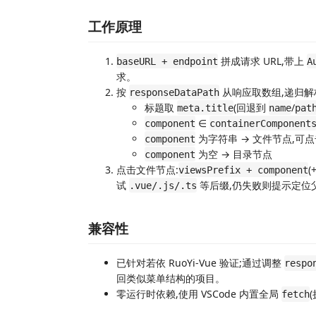
工作原理
拼成请求 URL,带上
baseURL + endpoint
A
求。
按
从响应取数组,递归解
responseDataPath
标题取
(回退到
/
meta.title
name
pat
∈
component
containerComponent
为字符串 → 文件节点,可点
component
为空 → 目录节点
component
点击文件节点:
(
viewsPrefix + component
试
等后缀,仍失败则提示定位
.vue/.js/.ts
兼容性
已针对若依 RuoYi-Vue 验证;通过调整
respo
回类似菜单结构的项目。
零运行时依赖,使用 VSCode 内置全局
fetch