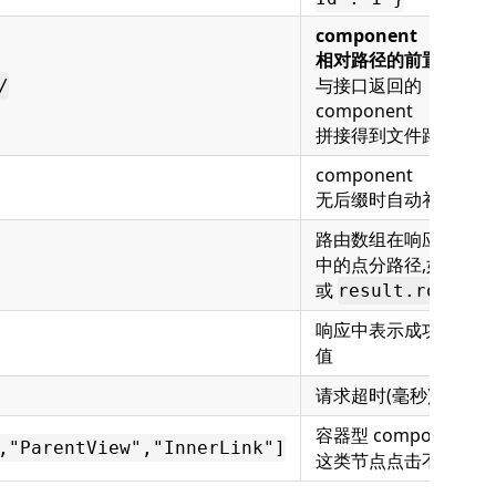
component
相对路径的前置前缀
,
与接口返回的
/
component
拼接得到文件路径
component
无后缀时自动补
路由数组在响应 JSON
中的点分路径,如
data
或
result.rows
响应中表示成功的 cod
值
请求超时(毫秒)
容器型 component 值
,"ParentView","InnerLink"]
这类节点点击不打开文