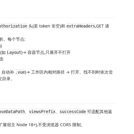
头(若 token 非空)和
,GET 请
uthorization
extraHeaders
析。每个节点:
)
h
(如
)→ 容器节点,只展开不打开
s
Layout
击
+ 自动补
)→ 工作区内相对路径 → 打开。找不到时依次尝
.vue
父目录。
、
、
可适配其他返
nseDataPath
viewsPrefix
successCode
(扩展宿主 Node 18+),不受浏览器 CORS 限制。