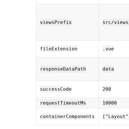
viewsPrefix
src/views
fileExtension
.vue
responseDataPath
data
successCode
200
requestTimeoutMs
10000
containerComponents
["Layout"