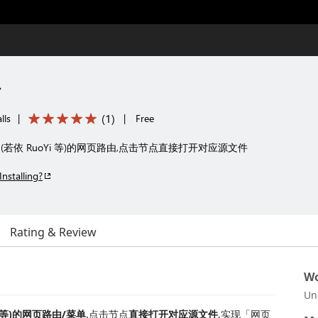
树
(
1
)
lls
|
|
Free
依 RuoYi 等)的网页路由,点击节点直接打开对应源文件
Installing?
Rating & Review
Wo
Un
 等)的网页路由/菜单
,点击节点
直接打开对应源文件
,实现「网页