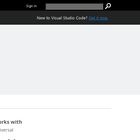
Sign in
New to Visual Studio Code?
Get it now.
rks with
iversal