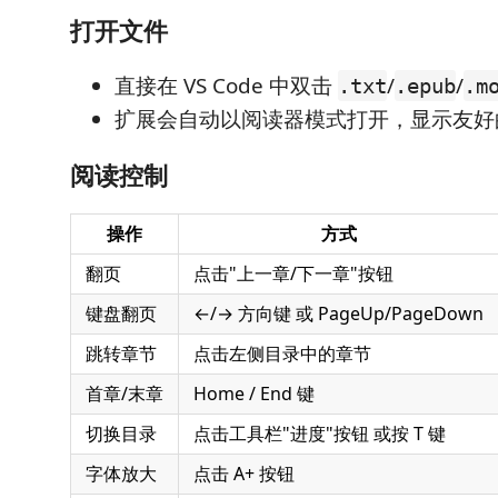
打开文件
直接在 VS Code 中双击
/
/
.txt
.epub
.m
扩展会自动以阅读器模式打开，显示友好
阅读控制
操作
方式
翻页
点击"上一章/下一章"按钮
键盘翻页
←/→ 方向键 或 PageUp/PageDown
跳转章节
点击左侧目录中的章节
首章/末章
Home / End 键
切换目录
点击工具栏"进度"按钮 或按 T 键
字体放大
点击 A+ 按钮