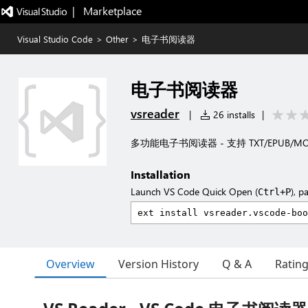
|   Marketplace
Visual Studio Code
>
Other
>
电子书阅读器
电子书阅读器
vsreader
|
26 installs
|
多功能电子书阅读器 - 支持 TXT/EPUB/
Installation
Launch VS Code Quick Open (
), p
Ctrl+P
Overview
Version History
Q & A
Ratin