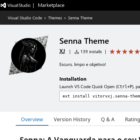
|   Marketplace
Visual Studio Code
>
Themes
>
Senna Theme
Senna Theme
XJ
|
139 installs
|
Escuro, limpo e objetivo!
Installation
Launch VS Code Quick Open (
), p
Ctrl+P
Overview
Version History
Q & A
Ratin
Senna: A Vanguarda para o seu