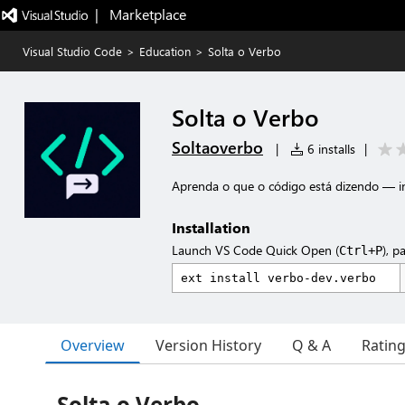
|   Marketplace
Visual Studio Code
>
Education
>
Solta o Verbo
Solta o Verbo
Soltaoverbo
|
6 installs
|
Aprenda o que o código está dizendo — ing
Installation
Launch VS Code Quick Open (
), p
Ctrl+P
Overview
Version History
Q & A
Ratin
Solta o Verbo