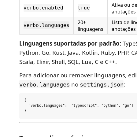
Ativa ou de
verbo.enabled
true
anotações 
20+
Lista de l
verbo.languages
linguagens
anotações
Linguagens suportadas por padrão:
TypeS
Python, Go, Rust, Java, Kotlin, Ruby, PHP, C#
Scala, Elixir, Shell, SQL, Lua, C e C++.
Para adicionar ou remover linguagens, edi
no
:
verbo.languages
settings.json
{

  "verbo.languages": ["typescript", "python", "go"]
