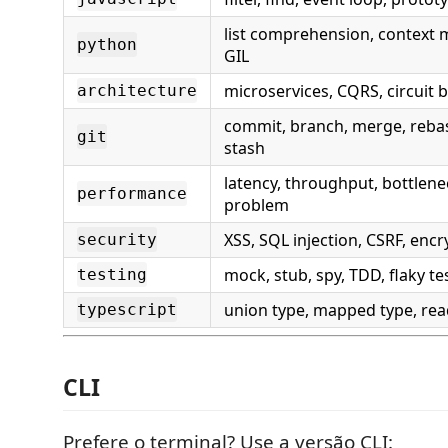
list comprehension, context 
python
GIL
microservices, CQRS, circuit 
architecture
commit, branch, merge, rebas
git
stash
latency, throughput, bottlen
performance
problem
XSS, SQL injection, CSRF, enc
security
mock, stub, spy, TDD, flaky te
testing
union type, mapped type, read
typescript
CLI
Prefere o terminal? Use a versão CLI: