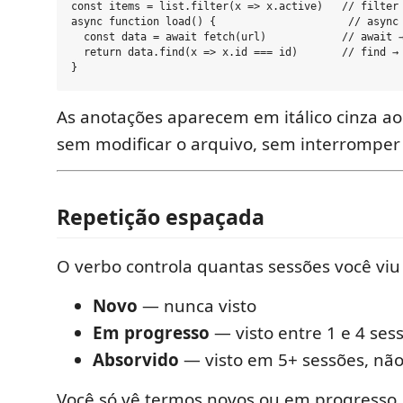
const items = list.filter(x => x.active)   // filter 
async function load() {                     // async 
  const data = await fetch(url)            // await →
  return data.find(x => x.id === id)       // find → 
As anotações aparecem em itálico cinza ao 
sem modificar o arquivo, sem interromper 
Repetição espaçada
O verbo controla quantas sessões você viu
Novo
— nunca visto
Em progresso
— visto entre 1 e 4 ses
Absorvido
— visto em 5+ sessões, nã
Você só vê termos novos ou em progresso.