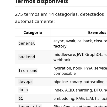
Termos disponíveis
275 termos em 14 categorias, detectados
automaticamente:
Categoria
Exemplos
async, await, callback, closure
general
factory
middleware, JWT, GraphQL, ret
backend
webhook
hydration, hook, PWA, service
frontend
composable
pipeline, canary, autoscaling, 
devops
index, ACID, sharding, DTO, h
data
embedding, RAG, LLM, halluci
ai
filter, find, event loop, protot
javascript