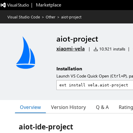
|   Marketplace
Visual Studio Code
>
Other
>
aiot-project
aiot-project
xiaomi-vela
|
10,921 installs
|
Installation
Launch VS Code Quick Open (
), p
Ctrl+P
Overview
Version History
Q & A
Ratin
aiot-ide-project