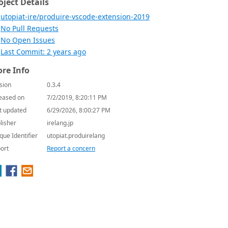
oject Details
utopiat-ire/produire-vscode-extension-2019
No Pull Requests
No Open Issues
Last Commit: 2 years ago
re Info
sion
0.3.4
eased on
7/2/2019, 8:20:11 PM
t updated
6/29/2026, 8:00:27 PM
lisher
irelang.jp
que Identifier
utopiat.produirelang
ort
Report a concern