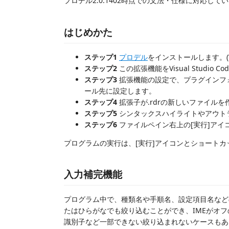
プロデル2.0.1402時点での文法・仕様に対応して
はじめかた
ステップ1
プロデル
をインストールします。(
ステップ2
この拡張機能をVisual Studio
ステップ3
拡張機能の設定で、プラグインフォル
ール先に設定します。
ステップ4
拡張子が.rdrの新しいファイルを
ステップ5
シンタックスハイライトやアウト
ステップ6
ファイルペイン右上の[実行]アイ
プログラムの実行は、[実行]アイコンとショートカッ
入力補完機能
プログラム中で、種類名や手順名、設定項目名など
たはひらがなでも絞り込むことができ、IMEがオ
識別子など一部できない絞り込まれないケースもあ