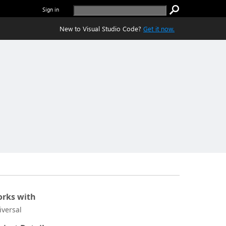
Sign in
New to Visual Studio Code?
Get it now.
rks with
iversal