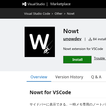
|   Marketplace
Visual Studio Code
>
Other
>
Nowt
Nowt
unowdev
|
84 instal
Nowt extension for VSCode
Trouble 
Install
Overview
Version History
Q & A
Nowt for VSCode
サイドバーに表示できる、一時メモ専用のノートパ