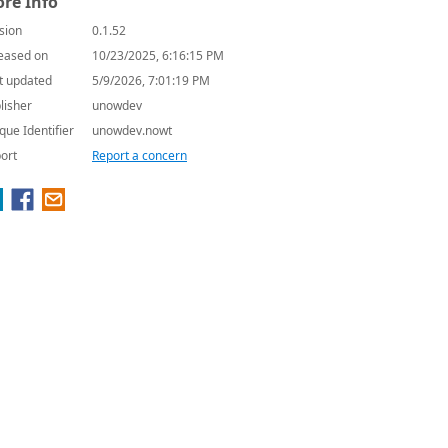
re Info
sion
0.1.52
eased on
10/23/2025, 6:16:15 PM
t updated
5/9/2026, 7:01:19 PM
lisher
unowdev
que Identifier
unowdev.nowt
ort
Report a concern