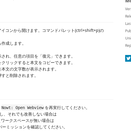
Mo
Ver
Rel
Las
ンから開けます。コマンドパレット(ctrl+shift+p)の
Pub
Uni
ら作成します。
Rep
。
表示され、任意の項目を「復元」できます。
ンをクリックすると本文をコピーできます。
モ本文の文字数が表示されます。
押すと削除されます。
、
を再実行してください。
Nowt: Open Webview
再起動し、それでも改善しない場合は
（ワークスペースが無い場合は
パーミッションを確認してください。