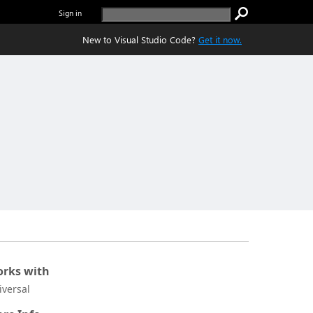
Sign in
New to Visual Studio Code?
Get it now.
rks with
iversal