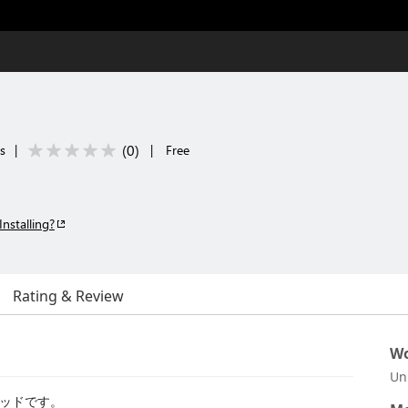
(
0
)
ls
|
|
Free
Installing?
Rating & Review
Wo
Un
ッドです。