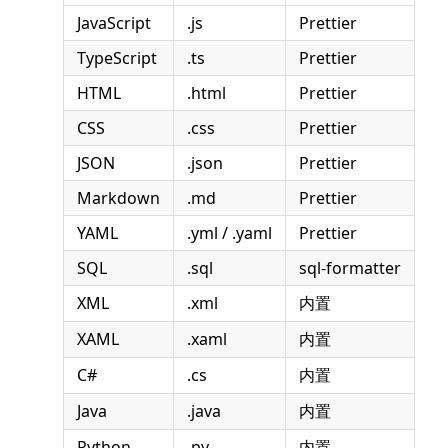
JavaScript
.js
Prettier
TypeScript
.ts
Prettier
HTML
.html
Prettier
CSS
.css
Prettier
JSON
.json
Prettier
Markdown
.md
Prettier
YAML
.yml / .yaml
Prettier
SQL
.sql
sql-formatter
XML
.xml
内置
XAML
.xaml
内置
C#
.cs
内置
Java
.java
内置
Python
.py
内置