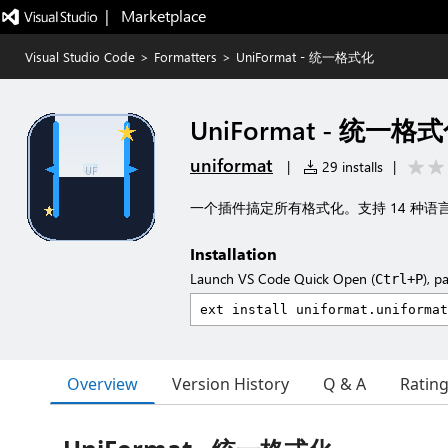
|   Marketplace
Visual Studio Code
>
Formatters
>
UniFormat - 统一格式化
UniFormat - 统一格
uniformat
|
29 installs
|
一个插件搞定所有格式化。支持 14 种
Installation
Launch VS Code Quick Open (
), p
Ctrl+P
Overview
Version History
Q & A
Ratin