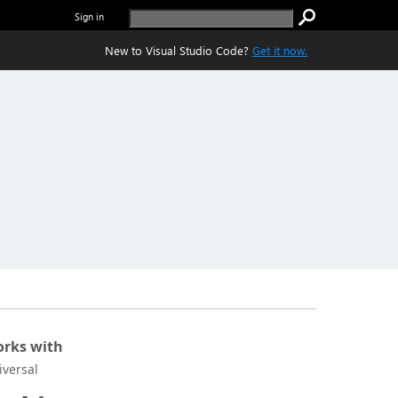
Sign in
New to Visual Studio Code?
Get it now.
rks with
iversal