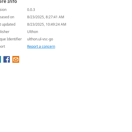
re Info
sion
0.0.3
eased on
8/23/2025, 8:27:41 AM
t updated
8/23/2025, 10:49:24 AM
lisher
Ulthon
que Identifier
ulthon.ul-vsc-go
ort
Report a concern