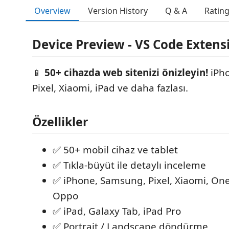
Overview
Version History
Q & A
Ratin
Device Preview - VS Code Extens
📱
50+ cihazda web sitenizi önizleyin!
iPh
Pixel, Xiaomi, iPad ve daha fazlası.
Özellikler
✅ 50+ mobil cihaz ve tablet
✅ Tıkla-büyüt ile detaylı inceleme
✅ iPhone, Samsung, Pixel, Xiaomi, On
Oppo
✅ iPad, Galaxy Tab, iPad Pro
✅ Portrait / Landscape döndürme