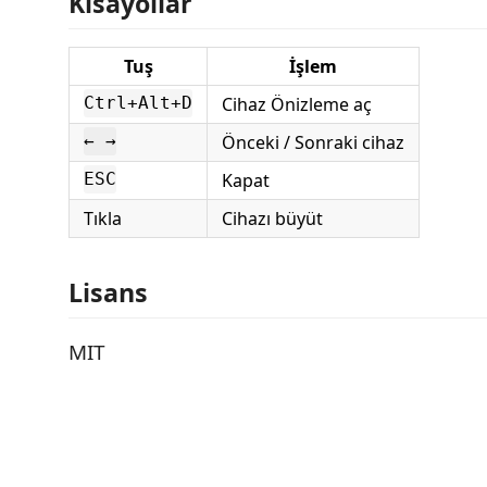
Kısayollar
Tuş
İşlem
Cihaz Önizleme aç
Ctrl+Alt+D
Önceki / Sonraki cihaz
← →
Kapat
ESC
Tıkla
Cihazı büyüt
Lisans
MIT