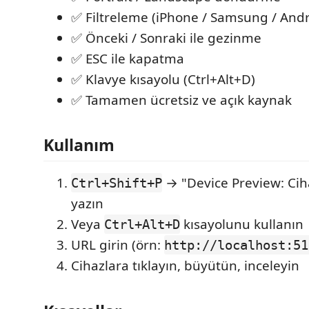
✅ Filtreleme (iPhone / Samsung / Andro
✅ Önceki / Sonraki ile gezinme
✅ ESC ile kapatma
✅ Klavye kısayolu (Ctrl+Alt+D)
✅ Tamamen ücretsiz ve açık kaynak
Kullanım
→ "Device Preview: Ci
Ctrl+Shift+P
yazın
Veya
kısayolunu kullanın
Ctrl+Alt+D
URL girin (örn:
http://localhost:51
Cihazlara tıklayın, büyütün, inceleyin