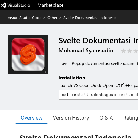
|   Marketplace
Visual Studio Code
>
Other
>
Svelte Dokumentasi Indonesia
Svelte Dokumentasi I
Muhamad Syamsudin
|
Hover-Popup dokumentasi svelte dalam B
Installation
Launch VS Code Quick Open (
), p
Ctrl+P
Overview
Version History
Q & A
Ratin
Svelte Dokumentasi Indonesia