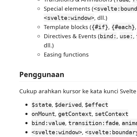
Special elements (
<svelte:boun
, dll.)
<svelte:window>
Template blocks (
,
{#if}
{#each}
Directives & Events (
,
,
bind:
use:
dll.)
Easing functions
Penggunaan
Cukup arahkan kursor ke kata kunci Svelte 
,
,
$state
$derived
$effect
,
,
onMount
getContext
setContext
,
,
bind:value
transition:fade
anim
,
<svelte:window>
<svelte:boundar