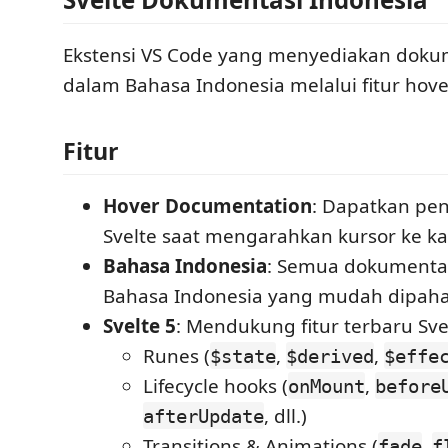
Ekstensi VS Code yang menyediakan dokum
dalam Bahasa Indonesia melalui fitur hov
Fitur
Hover Documentation
: Dapatkan pen
Svelte saat mengarahkan kursor ke ka
Bahasa Indonesia
: Semua dokumentas
Bahasa Indonesia yang mudah dipah
Svelte 5
: Mendukung fitur terbaru Sve
Runes (
,
,
$state
$derived
$effe
Lifecycle hooks (
,
onMount
before
, dll.)
afterUpdate
Transitions & Animations (
,
fade
f