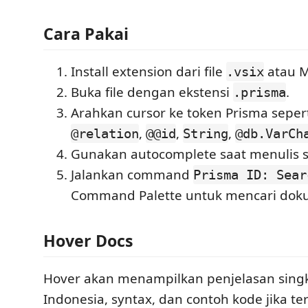
Cara Pakai
Install extension dari file
atau M
.vsix
Buka file dengan ekstensi
.
.prisma
Arahkan cursor ke token Prisma seper
,
,
,
@relation
@@id
String
@db.VarCh
Gunakan autocomplete saat menulis 
Jalankan command
Prisma ID: Sear
Command Palette untuk mencari dok
Hover Docs
Hover akan menampilkan penjelasan sing
Indonesia, syntax, dan contoh kode jika te