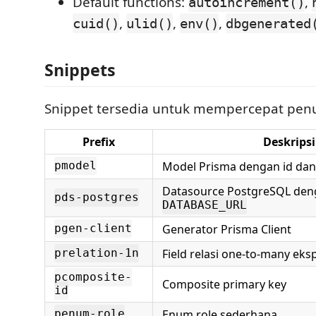
Default functions:
,
autoincrement()
,
,
,
cuid()
ulid()
env()
dbgenerated
Snippets
Snippet tersedia untuk mempercepat penu
Prefix
Deskripsi
Model Prisma dengan id da
pmodel
Datasource PostgreSQL den
pds-postgres
DATABASE_URL
Generator Prisma Client
pgen-client
Field relasi one-to-many ekspl
prelation-1n
pcomposite-
Composite primary key
id
Enum role sederhana
penum-role