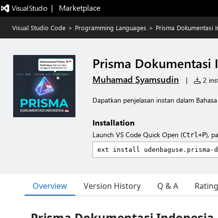
|   Marketplace
Visual Studio Code
>
Programming Languages
>
Prisma Dokumentasi I
Prisma Dokumentasi 
Muhamad Syamsudin
|
2 inst
Dapatkan penjelasan instan dalam Bahasa 
Installation
Launch VS Code Quick Open (
), p
Ctrl+P
Overview
Version History
Q & A
Ratin
Prisma Dokumentasi Indonesia