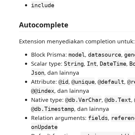
include
Autocomplete
Extension menyediakan completion untuk:
Block Prisma:
,
,
model
datasource
gen
Scalar type:
,
,
,
String
Int
DateTime
B
, dan lainnya
Json
Attribute:
,
,
,
@id
@unique
@default
@r
, dan lainnya
@@index
Native type:
,
,
@db.VarChar
@db.Text
, dan lainnya
@db.Timestamp
Relation arguments:
,
fields
referen
onUpdate