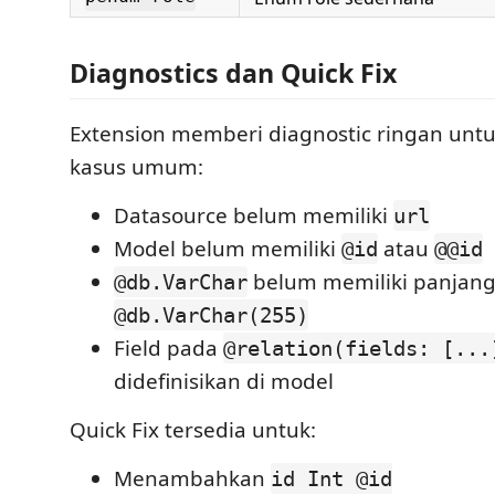
Diagnostics dan Quick Fix
Extension memberi diagnostic ringan unt
kasus umum:
Datasource belum memiliki
url
Model belum memiliki
atau
@id
@@id
belum memiliki panjang
@db.VarChar
@db.VarChar(255)
Field pada
@relation(fields: [...
didefinisikan di model
Quick Fix tersedia untuk:
Menambahkan
id Int @id