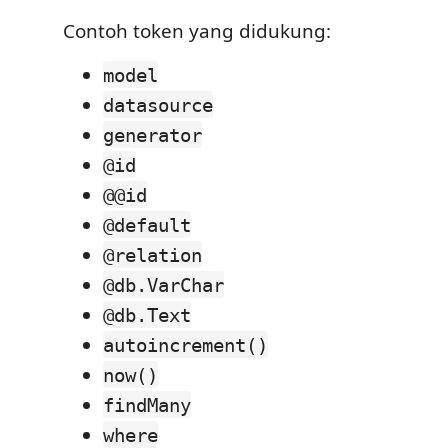
Contoh token yang didukung:
model
datasource
generator
@id
@@id
@default
@relation
@db.VarChar
@db.Text
autoincrement()
now()
findMany
where