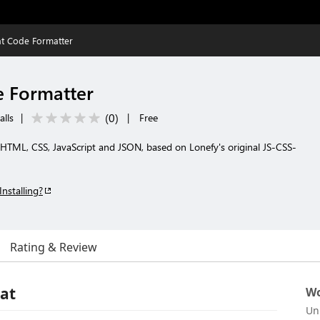
t Code Formatter
e Formatter
(
0
)
alls
|
|
Free
HTML, CSS, JavaScript and JSON, based on Lonefy's original JS-CSS-
Installing?
Rating & Review
gat
Wo
Un