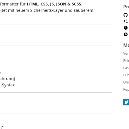
-Formatter für
HTML, CSS, JS, JSON & SCSS
.
Pr
eitet mit neuem Sicherheits-Layer und sauberem
Mo
Ver
Rel
Las
S
Pub
führung)
Uni
S-Syntax
Rep
t“