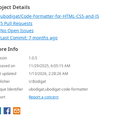
oject Details
ubodigat/Code-Formatter-for-HTML-CSS-and-JS
5 Pull Requests
No Open Issues
Last Commit: 7 months ago
re Info
sion
1.0.5
eased on
11/29/2025, 6:05:15 AM
t updated
1/13/2026, 2:28:26 AM
lisher
U:Bodigat
que Identifier
ubodigat.ubodigat-code-formatter
ort
Report a concern