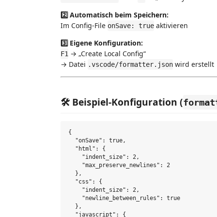
2️⃣ Automatisch beim Speichern:
Im Config-File
aktivieren
onSave: true
3️⃣ Eigene Konfiguration:
→ „Create Local Config“
F1
→ Datei
wird erstellt
.vscode/formatter.json
🛠️ Beispiel-Konfiguration (
format
{

  "onSave": true,

  "html": {

    "indent_size": 2,

    "max_preserve_newlines": 2

  },

  "css": {

    "indent_size": 2,

    "newline_between_rules": true

  },

  "javascript": {
