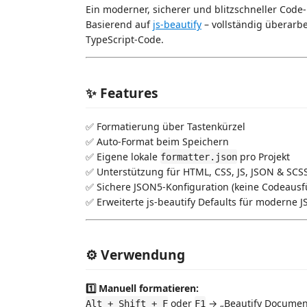
Ein moderner, sicherer und blitzschneller Code
Basierend auf
js-beautify
– vollständig überarb
TypeScript-Code.
✨ Features
✅ Formatierung über Tastenkürzel
✅ Auto-Format beim Speichern
✅ Eigene lokale
pro Projekt
formatter.json
✅ Unterstützung für HTML, CSS, JS, JSON & SCS
✅ Sichere JSON5-Konfiguration (keine Codeaus
✅ Erweiterte js-beautify Defaults für moderne J
⚙️ Verwendung
1️⃣ Manuell formatieren:
oder
→ „Beautify Documen
Alt + Shift + F
F1