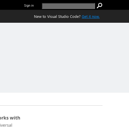
Sign in
New to Visual Studio Code?
Get it now.
rks with
iversal