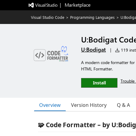
|   Marketplace
Visual Studio Code
>
Programming Languages
>
U:Bodiga
U:Bodigat Cod
U:Bodigat
|
119 inst
A modern code formatter for 
HTML Formatter.
Trouble 
Install
Overview
Version History
Q & A
🧩 Code Formatter – by U:Bodi