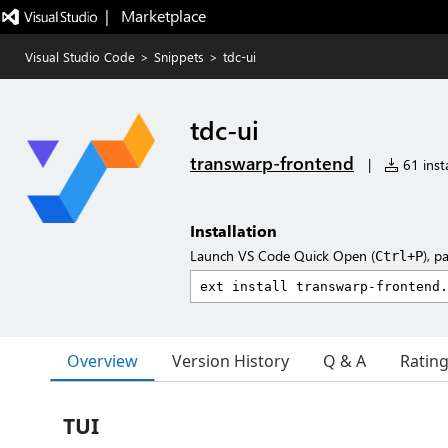
|   Marketplace
Visual Studio Code
>
Snippets
>
tdc-ui
tdc-ui
transwarp-frontend
|
61 insta
Installation
Launch VS Code Quick Open (
), p
Ctrl+P
Overview
Version History
Q & A
Ratin
TUI